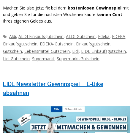
Machen Sie also jetzt fix bei dem
kostenlosen Gewinnspiel
mit
und geben Sie für die nächsten Wocheneinkäufe
keinen Cent
Ihres eigenen Geldes aus.
Schlagwörter
Aldi
,
ALDI Einkaufsgutschein
,
ALDI Gutschein
,
Edeka
,
EDEKA
Einkaufsgutschein
,
EDEKA-Gutschein
,
Einkaufsgutschein
,
Gutschein
,
Lebensmittel-Gutschein
,
Lidl
,
LIDL Einkaufsgutschein
,
Lidl Gutschein
,
Supermarkt
,
Supermarkt-Gutschein
LIDL Newsletter Gewinnspiel – E-Bike
absahnen