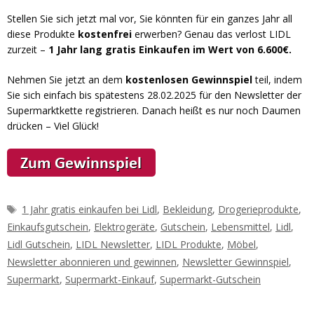
Stellen Sie sich jetzt mal vor, Sie könnten für ein ganzes Jahr all
diese Produkte
kostenfrei
erwerben? Genau das verlost LIDL
zurzeit –
1 Jahr lang gratis Einkaufen im Wert von 6.600€.
Nehmen Sie jetzt an dem
kostenlosen Gewinnspiel
teil, indem
Sie sich einfach bis spätestens 28.02.2025 für den Newsletter der
Supermarktkette registrieren. Danach heißt es nur noch Daumen
drücken – Viel Glück!
Schlagwörter
1 Jahr gratis einkaufen bei Lidl
,
Bekleidung
,
Drogerieprodukte
,
Einkaufsgutschein
,
Elektrogeräte
,
Gutschein
,
Lebensmittel
,
Lidl
,
Lidl Gutschein
,
LIDL Newsletter
,
LIDL Produkte
,
Möbel
,
Newsletter abonnieren und gewinnen
,
Newsletter Gewinnspiel
,
Supermarkt
,
Supermarkt-Einkauf
,
Supermarkt-Gutschein