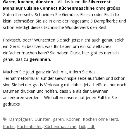
Garen, kochen, dünsten
– All das kann die
Silvercrest
Monsieur Cuisine Connect Küchenmaschine
ohne großes
Zutun Ihrerseits. Schneiden Sie Gemüse, Fleisch oder Fisch fix
klein, schmeißen Sie sie in eine der insgesamt 3 Dampfkörbe und
schon erledigt dieses technische Wunderwerk den Rest.
Praktisch, oder? Wünschten Sie sich jetzt nicht auch genau solch
ein Gerät zu besitzen, was Ihr Leben um ein so vielfaches
einfacher machen kann? Sie haben Glück, hier gibt es nämlich
genau das zu
gewinnen
.
Machen Sie jetzt ganz einfach mit, indem Sie das
Teilnahmeformular auf der Gewinnspielseite ausfüllen und schon
sind Sie bei der gratis Verlosung mit dabei. Jetzt heißt es nur noch
Daumen drücken und hoffen, dass Sie als der Gewinner
auserkoren werden – Wir halten unsere auf jeden Fall für Sie
gedrückt!
Schlagwörter
Dampfgarer
,
Dünsten
,
garen
,
Kochen
,
Kochen ohne Herd
,
Küche
,
Küchenhelfer
,
Küchenmaschine
,
Lidl
,
Lidl-