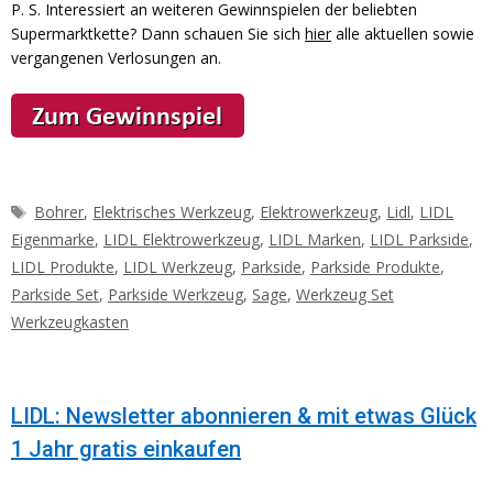
P. S. Interessiert an weiteren Gewinnspielen der beliebten
Supermarktkette? Dann schauen Sie sich
hier
alle aktuellen sowie
vergangenen Verlosungen an.
Schlagwörter
Bohrer
,
Elektrisches Werkzeug
,
Elektrowerkzeug
,
Lidl
,
LIDL
Eigenmarke
,
LIDL Elektrowerkzeug
,
LIDL Marken
,
LIDL Parkside
,
LIDL Produkte
,
LIDL Werkzeug
,
Parkside
,
Parkside Produkte
,
Parkside Set
,
Parkside Werkzeug
,
Sage
,
Werkzeug Set
Werkzeugkasten
LIDL: Newsletter abonnieren & mit etwas Glück
1 Jahr gratis einkaufen