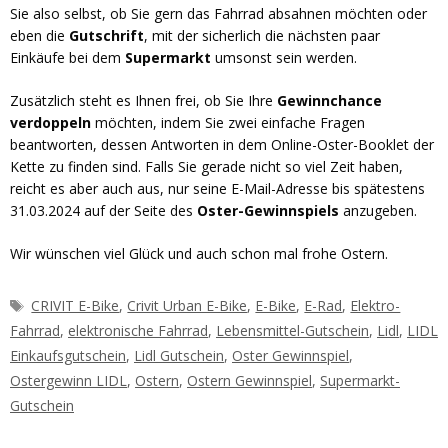
Sie also selbst, ob Sie gern das Fahrrad absahnen möchten oder
eben die
Gutschrift
, mit der sicherlich die nächsten paar
Einkäufe bei dem
Supermarkt
umsonst sein werden.
Zusätzlich steht es Ihnen frei, ob Sie Ihre
Gewinnchance
verdoppeln
möchten, indem Sie zwei einfache Fragen
beantworten, dessen Antworten in dem Online-Oster-Booklet der
Kette zu finden sind. Falls Sie gerade nicht so viel Zeit haben,
reicht es aber auch aus, nur seine E-Mail-Adresse bis spätestens
31.03.2024 auf der Seite des
Oster-Gewinnspiels
anzugeben.
Wir wünschen viel Glück und auch schon mal frohe Ostern.
Schlagwörter
CRIVIT E-Bike
,
Crivit Urban E-Bike
,
E-Bike
,
E-Rad
,
Elektro-
Fahrrad
,
elektronische Fahrrad
,
Lebensmittel-Gutschein
,
Lidl
,
LIDL
Einkaufsgutschein
,
Lidl Gutschein
,
Oster Gewinnspiel
,
Ostergewinn LIDL
,
Ostern
,
Ostern Gewinnspiel
,
Supermarkt-
Gutschein