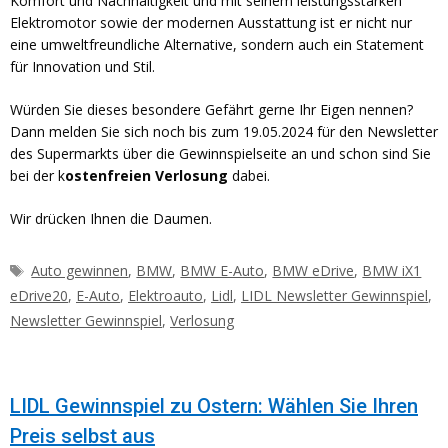
Komfort und Nachhaltigkeit und mit seinem leistungsstarken
Elektromotor sowie der modernen Ausstattung ist er nicht nur
eine umweltfreundliche Alternative, sondern auch ein Statement
für Innovation und Stil.
Würden Sie dieses besondere Gefährt gerne Ihr Eigen nennen?
Dann melden Sie sich noch bis zum 19.05.2024 für den Newsletter
des Supermarkts über die Gewinnspielseite an und schon sind Sie
bei der k
ostenfreien Verlosung
dabei.
Wir drücken Ihnen die Daumen.
Schlagwörter
Auto gewinnen
,
BMW
,
BMW E-Auto
,
BMW eDrive
,
BMW iX1
eDrive20
,
E-Auto
,
Elektroauto
,
Lidl
,
LIDL Newsletter Gewinnspiel
,
Newsletter Gewinnspiel
,
Verlosung
LIDL Gewinnspiel zu Ostern: Wählen Sie Ihren
Preis selbst aus