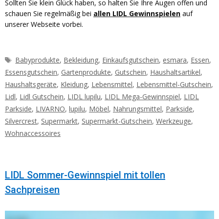
Sollten Sie klein Glück haben, so halten Sie Ihre Augen offen und
schauen Sie regelmäßig bei
allen LIDL Gewinnspielen
auf
unserer Webseite vorbei.
Schlagwörter
Babyprodukte
,
Bekleidung
,
Einkaufsgutschein
,
esmara
,
Essen
,
Essensgutschein
,
Gartenprodukte
,
Gutschein
,
Haushaltsartikel
,
Haushaltsgeräte
,
Kleidung
,
Lebensmittel
,
Lebensmittel-Gutschein
,
Lidl
,
Lidl Gutschein
,
LIDL lupilu
,
LIDL Mega-Gewinnspiel
,
LIDL
Parkside
,
LIVARNO
,
lupilu
,
Möbel
,
Nahrungsmittel
,
Parkside
,
Silvercrest
,
Supermarkt
,
Supermarkt-Gutschein
,
Werkzeuge
,
Wohnaccessoires
LIDL Sommer-Gewinnspiel mit tollen
Sachpreisen