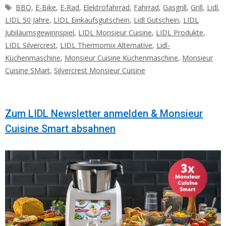
Schlagwörter
BBQ
,
E-Bike
,
E-Rad
,
Elektrofahrrad
,
Fahrrad
,
Gasgrill
,
Grill
,
Lidl
,
LIDL 50 Jahre
,
LIDL Einkaufsgutschein
,
Lidl Gutschein
,
LIDL
Jubiläumsgewinnspiel
,
LIDL Monsieur Cuisine
,
LIDL Produkte
,
LIDL Silvercrest
,
LIDL Thermomix Alternative
,
Lidl-
Küchenmaschine
,
Monsieur Cuisine Küchenmaschine
,
Monsieur
Cuisine SMart
,
Silvercrest Monsieur Cuisine
Zum LIDL Newsletter anmelden & Monsieur
Cuisine Smart absahnen