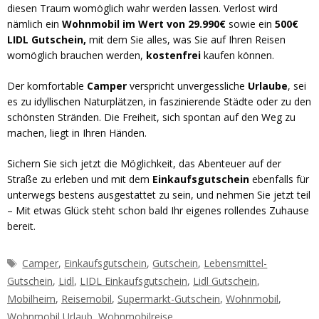
diesen Traum womöglich wahr werden lassen. Verlost wird
nämlich ein
Wohnmobil im Wert von 29.990€
sowie ein
500€
LIDL Gutschein,
mit dem Sie alles, was Sie auf Ihren Reisen
womöglich brauchen werden,
kostenfrei
kaufen können.
Der komfortable
Camper
verspricht unvergessliche
Urlaube
, sei
es zu idyllischen Naturplätzen, in faszinierende Städte oder zu den
schönsten Stränden. Die Freiheit, sich spontan auf den Weg zu
machen, liegt in Ihren Händen.
Sichern Sie sich jetzt die Möglichkeit, das Abenteuer auf der
Straße zu erleben und mit dem
Einkaufsgutschein
ebenfalls für
unterwegs bestens ausgestattet zu sein, und nehmen Sie jetzt teil
– Mit etwas Glück steht schon bald Ihr eigenes rollendes Zuhause
bereit.
Schlagwörter
Camper
,
Einkaufsgutschein
,
Gutschein
,
Lebensmittel-
Gutschein
,
Lidl
,
LIDL Einkaufsgutschein
,
Lidl Gutschein
,
Mobilheim
,
Reisemobil
,
Supermarkt-Gutschein
,
Wohnmobil
,
Wohnmobil Urlaub
,
Wohnmobilreise