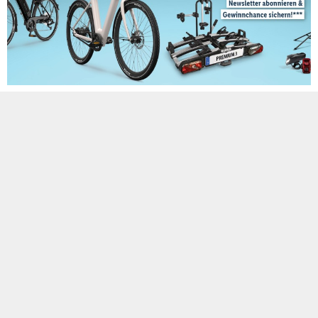
***Dieses Gewinnspiel ist bereits beendet***
Durch Felder und Wald fahren, Berge hoch und runter, fix wohin
ohne groß einen Parkplatz suchen zu müssen –
Fahrradfahren
bedeutet Freiheit, je nach Terrain ist es jedoch auch ein ganz
schönes Workout. Nicht so mit
E-Bikes
. Werden die Beine zu
müde oder der Anstieg zu hoch, erweist sich der kleine Motor
an
Elektrofahrrädern
als äußerst nützlich.
Schnappen Sie sich jetzt eins dieser tollen Gefährte bei dem
neuesten
LIDL Newsletter Gewinnspiel
. Bei der
kostenfreien
Verlosung
können Sie entweder ein
Urban E-Bike von CRIVIT
oder ein
Trekking E-Bike von Fischer
gewinnen. Zusätzlich gibt