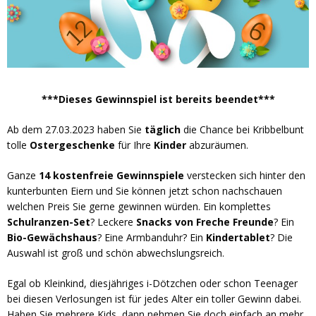
***Dieses Gewinnspiel ist bereits beendet***
Ab dem 27.03.2023 haben Sie
täglich
die Chance bei Kribbelbunt
tolle
Ostergeschenke
für Ihre
Kinder
abzuräumen.
Ganze
14 kostenfreie Gewinnspiele
verstecken sich hinter den
kunterbunten Eiern und Sie können jetzt schon nachschauen
welchen Preis Sie gerne gewinnen würden. Ein komplettes
Schulranzen-Set
? Leckere
Snacks von Freche Freunde
? Ein
Bio-Gewächshaus
? Eine Armbanduhr? Ein
Kindertablet
? Die
Auswahl ist groß und schön abwechslungsreich.
Egal ob Kleinkind, diesjähriges i-Dötzchen oder schon Teenager
bei diesen Verlosungen ist für jedes Alter ein toller Gewinn dabei.
Haben Sie mehrere Kids, dann nehmen Sie doch einfach an mehr