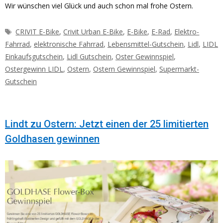
Wir wünschen viel Glück und auch schon mal frohe Ostern.
Schlagwörter
CRIVIT E-Bike
,
Crivit Urban E-Bike
,
E-Bike
,
E-Rad
,
Elektro-
Fahrrad
,
elektronische Fahrrad
,
Lebensmittel-Gutschein
,
Lidl
,
LIDL
Einkaufsgutschein
,
Lidl Gutschein
,
Oster Gewinnspiel
,
Ostergewinn LIDL
,
Ostern
,
Ostern Gewinnspiel
,
Supermarkt-
Gutschein
Lindt zu Ostern: Jetzt einen der 25 limitierten
Goldhasen gewinnen