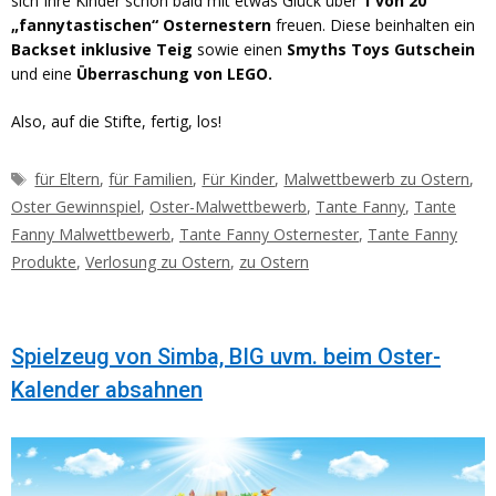
sich Ihre Kinder schon bald mit etwas Glück über
1 von 20
„fannytastischen“ Osternestern
freuen. Diese beinhalten ein
Backset inklusive Teig
sowie einen
Smyths Toys Gutschein
und eine
Überraschung von LEGO.
Also, auf die Stifte, fertig, los!
Schlagwörter
für Eltern
,
für Familien
,
Für Kinder
,
Malwettbewerb zu Ostern
,
Oster Gewinnspiel
,
Oster-Malwettbewerb
,
Tante Fanny
,
Tante
Fanny Malwettbewerb
,
Tante Fanny Osternester
,
Tante Fanny
Produkte
,
Verlosung zu Ostern
,
zu Ostern
Spielzeug von Simba, BIG uvm. beim Oster-
Kalender absahnen