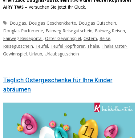
einen
200€ Douglas-Gutschein
sowie
drei Teufel Kopfhörer
AIRY TWS
– Versuchen Sie jetzt Ihr Glück.
Schlagwörter
Douglas
,
Douglas Geschenkkarte
,
Douglas Gutschein
,
Douglas Parfümerie
,
Fairweg Reisegutschein
,
Fairweg Reisen
,
Fairweg Reiseportal
,
Oster Gewinnspiel
,
Ostern
,
Reise
,
Reisegutschein
,
Teufel
,
Teufel Kopfhörer
,
Thalia
,
Thalia Oster-
Gewinnspiel
,
Urlaub
,
Urlaubsgutschein
Täglich Ostergeschenke für Ihre Kinder
abräumen