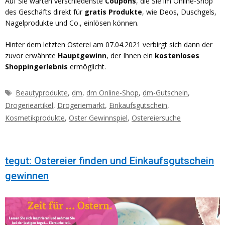
Auf Sie warten verschiedenste
Coupons
, die Sie im Online-Shop
des Geschäfts direkt für
gratis Produkte
, wie Deos, Duschgels,
Nagelprodukte und Co., einlösen können.
Hinter dem letzten Osterei am 07.04.2021 verbirgt sich dann der
zuvor erwähnte
Hauptgewinn
, der Ihnen ein
kostenloses
Shoppingerlebnis
ermöglicht.
Schlagwörter
Beautyprodukte
,
dm
,
dm Online-Shop
,
dm-Gutschein
,
Drogerieartikel
,
Drogeriemarkt
,
Einkaufsgutschein
,
Kosmetikprodukte
,
Oster Gewinnspiel
,
Ostereiersuche
tegut: Ostereier finden und Einkaufsgutschein
gewinnen