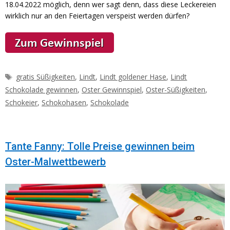
18.04.2022 möglich, denn wer sagt denn, dass diese Leckereien
wirklich nur an den Feiertagen verspeist werden dürfen?
Schlagwörter
gratis Süßigkeiten
,
Lindt
,
Lindt goldener Hase
,
Lindt
Schokolade gewinnen
,
Oster Gewinnspiel
,
Oster-Süßigkeiten
,
Schokeier
,
Schokohasen
,
Schokolade
Tante Fanny: Tolle Preise gewinnen beim
Oster-Malwettbewerb