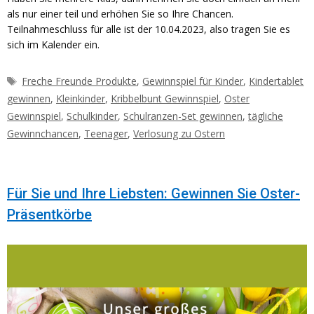
als nur einer teil und erhöhen Sie so Ihre Chancen.
Teilnahmeschluss für alle ist der 10.04.2023, also tragen Sie es
sich im Kalender ein.
Schlagwörter
Freche Freunde Produkte
,
Gewinnspiel für Kinder
,
Kindertablet
gewinnen
,
Kleinkinder
,
Kribbelbunt Gewinnspiel
,
Oster
Gewinnspiel
,
Schulkinder
,
Schulranzen-Set gewinnen
,
tägliche
Gewinnchancen
,
Teenager
,
Verlosung zu Ostern
Für Sie und Ihre Liebsten: Gewinnen Sie Oster-
Präsentkörbe