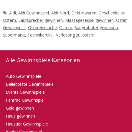
Schlagwörter
Aldi
,
Aldi Gewinnspiel
,
Aldi Nord
,
Elektrowaren
,
Geschenke zu
Ostern
,
Lautsprecher gewinnen
,
Massagesessel gewinnen
,
Oster
Gewinnspiel
,
Ostereiersuche
,
Ostern
,
Saugroboter gewinnen
,
Supermarkt
,
Technikartikel
,
Verlosung zu Ostern
Alle Gewinnspiele Kategorien
Auto Gewinnspiele
Beliebteste Gewinnspiele
Events Gewinnspiele
Fahrrad Gewinnspiel
Geld gewinnen
Haus gewinnen
Haustier Gewinnspiele
Kinder Gewinnspiel