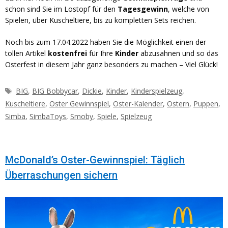
schon sind Sie im Lostopf für den
Tagesgewinn
, welche von
Spielen, über Kuscheltiere, bis zu kompletten Sets reichen.
Noch bis zum 17.04.2022 haben Sie die Möglichkeit einen der
tollen Artikel
kostenfrei
für Ihre
Kinder
abzusahnen und so das
Osterfest in diesem Jahr ganz besonders zu machen – Viel Glück!
Schlagwörter
BIG
,
BIG Bobbycar
,
Dickie
,
Kinder
,
Kinderspielzeug
,
Kuscheltiere
,
Oster Gewinnspiel
,
Oster-Kalender
,
Ostern
,
Puppen
,
Simba
,
SimbaToys
,
Smoby
,
Spiele
,
Spielzeug
McDonald’s Oster-Gewinnspiel: Täglich
Überraschungen sichern