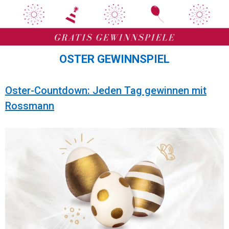
Zum
Zum
Inhalt
Inhalt
springen
springen
OSTER GEWINNSPIEL
Oster-Countdown: Jeden Tag gewinnen mit
Rossmann