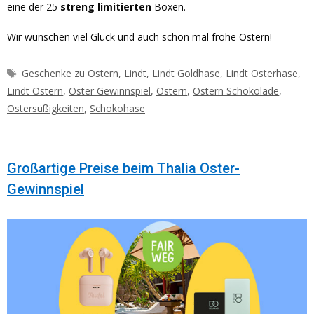
eine der 25
streng
limitierten
Boxen.
Wir wünschen viel Glück und auch schon mal frohe Ostern!
Schlagwörter
Geschenke zu Ostern
,
Lindt
,
Lindt Goldhase
,
Lindt Osterhase
,
Lindt Ostern
,
Oster Gewinnspiel
,
Ostern
,
Ostern Schokolade
,
Ostersüßigkeiten
,
Schokohase
Großartige Preise beim Thalia Oster-
Gewinnspiel