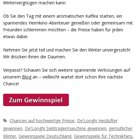
Wintervergnügen machen kann.
Ob Sie den Tag mit einem aromatischen Kaffee starten, ein
spannendes Heimkino-Abenteuer genießen oder gemeinsam mit
Freunden schlemmen möchten – die Preise haben für jeden
etwas dabei.
Nehmen Sie jetzt teil und machen Sie den Winter unvergesslich!
Wir drücken Ihnen die Daumen.
Verpasst? Schauen Sie sich weitere spannende Verlosungen auf
unserem
Blog
an – vielleicht wartet dort schon Ihre nächste
Chance!
Schlagwörter
Chancen auf hochwertige Preise
,
De’Longhi Heizlüfter
gewinnen
,
De’Longhi Siebträgermaschine gewinnen
,
gemütlicher
Winter
,
Gewinnspiele Deutschland
,
Gewinnspiele für Technikfans
,