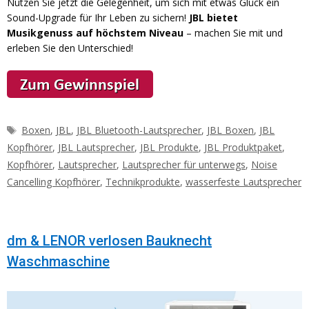
Nutzen Sie jetzt die Gelegenheit, um sich mit etwas Glück ein
Sound-Upgrade für Ihr Leben zu sichern!
JBL bietet
Musikgenuss auf höchstem Niveau
– machen Sie mit und
erleben Sie den Unterschied!
Schlagwörter
Boxen
,
JBL
,
JBL Bluetooth-Lautsprecher
,
JBL Boxen
,
JBL
Kopfhörer
,
JBL Lautsprecher
,
JBL Produkte
,
JBL Produktpaket
,
Kopfhörer
,
Lautsprecher
,
Lautsprecher für unterwegs
,
Noise
Cancelling Kopfhörer
,
Technikprodukte
,
wasserfeste Lautsprecher
dm & LENOR verlosen Bauknecht
Waschmaschine