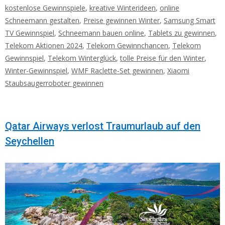
kostenlose Gewinnspiele
,
kreative Winterideen
,
online
Schneemann gestalten
,
Preise gewinnen Winter
,
Samsung Smart
TV Gewinnspiel
,
Schneemann bauen online
,
Tablets zu gewinnen
,
Telekom Aktionen 2024
,
Telekom Gewinnchancen
,
Telekom
Gewinnspiel
,
Telekom Winterglück
,
tolle Preise für den Winter
,
Winter-Gewinnspiel
,
WMF Raclette-Set gewinnen
,
Xiaomi
Staubsaugerroboter gewinnen
Qatar Airways verlost Traumurlaub auf den
Seychellen