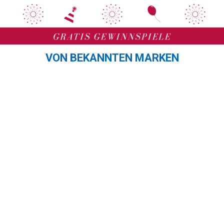
Zum
Zum
Inhalt
Inhalt
springen
springen
VON BEKANNTEN MARKEN