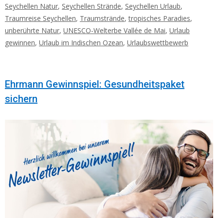
Seychellen Natur
,
Seychellen Strände
,
Seychellen Urlaub
,
Traumreise Seychellen
,
Traumstrände
,
tropisches Paradies
,
unberührte Natur
,
UNESCO-Welterbe Vallée de Mai
,
Urlaub
gewinnen
,
Urlaub im Indischen Ozean
,
Urlaubswettbewerb
Ehrmann Gewinnspiel: Gesundheitspaket
sichern