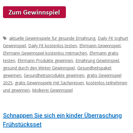
Schlagwörter
aktuelle Gewinnspiele für gesunde Ernährung
,
Daily Fit Joghurt
Gewinnspiel
,
Daily Fit kostenlos testen
,
Ehrmann Gewinnspiel
,
Ehrmann Gewinnspiel kostenlos mitmachen
,
Ehrmann gratis
testen
,
Ehrmann Produkte gewinnen
,
Ernährung Gewinnspiel
,
gesund durch den Winter Gewinnspiel
,
Gesundheitspaket
gewinnen
,
Gesundheitsprodukte gewinnen
,
gratis Gewinnspiel
2025
,
gratis Gewinnspiele mit Sachpreisen
,
kostenlos teilnehmen
und gewinnen
,
Molkerei Gewinnspiel
Schnappen Sie sich ein kinder Überraschung
Frühstücksset