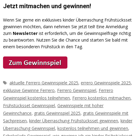
Jetzt mitmachen und gewinnen!
Wenn Sie gerne ein exklusives kinder Überraschung Frühstücksset
gewinnen möchten, dann nehmen Sie jetzt teil! Eine Anmeldung
zum
Newsletter
ist erforderlich, um die Gewinnspielfrage richtig
zu beantworten. Nutzen Sie die Chance und starten Sie bald mit
einem besonderen Frühstück in den Tag.
Schlagwörter
aktuelle Ferrero Gewinnspiele 2025
,
errero Gewinnspiele 2025
,
exklusive Gewinne Ferrero
,
Ferrero Gewinnspiel
,
Ferrero
Gewinnspiel kostenlos teilnehmen
,
Ferrero kostenlos mitmachen
,
Frühstücksset Gewinnspiel
,
Gewinnspiele mit hoher
Gewinnchance
,
gratis Gewinnspiel 2025
,
gratis Gewinnspiele mit
Sachpreisen
,
kinder Überraschung Frühstücksset gewinnen
,
kinder
Überraschung Gewinnspiel
,
kostenlos teilnehmen und gewinnen
,
Schokolade Gewinnspiel
,
wie gewinne ich ein kinder Frühstücksset