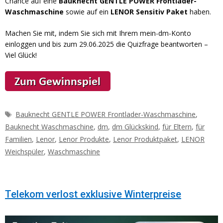
Chance auf eine
Bauknecht GENTLE POWER Frontlader-
Waschmaschine
sowie auf ein
LENOR Sensitiv Paket
haben.
Machen Sie mit, indem Sie sich mit Ihrem mein-dm-Konto
einloggen und bis zum 29.06.2025 die Quizfrage beantworten –
Viel Glück!
Schlagwörter
Bauknecht GENTLE POWER Frontlader-Waschmaschine
,
Bauknecht Waschmaschine
,
dm
,
dm Glückskind
,
für Eltern
,
für
Familien
,
Lenor
,
Lenor Produkte
,
Lenor Produktpaket
,
LENOR
Weichspüler
,
Waschmaschine
Telekom verlost exklusive Winterpreise