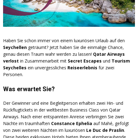
Haben Sie schon immer von einem luxuriösen Urlaub auf den
Seychellen
geträumt? Jetzt haben Sie die einmalige Chance,
genau diesen Traum wahr werden zu lassen!
Qatar Airways
verlost
in Zusammenarbeit mit
Secret Escapes
und
Tourism
Seychelles
ein unvergessliches
Reiseerlebnis
für zwei
Personen.
Was erwartet Sie?
Der Gewinner und eine Begleitperson erhalten zwei Hin- und
Rückflugtickets in der weltbesten Business Class von Qatar
Airways. Nach einer entspannten Anreise verbringen Sie zwei
Nächte im traumhaften
Constance Ephelia
auf Mahé, gefolgt
von zwei weiteren Nächten im luxuriösen
Le Duc de Praslin
.
Diese beiden exklusiven Hotels bieten Ihnen atemberaubende