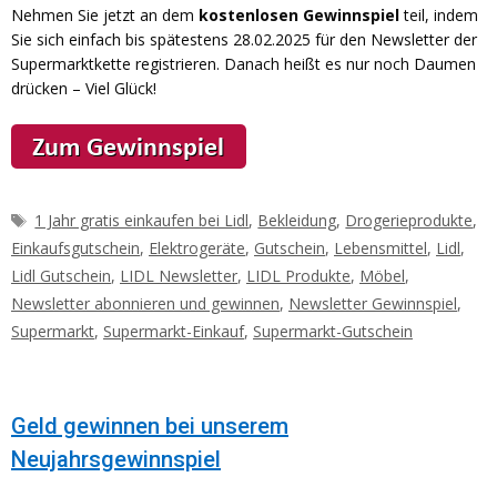
Nehmen Sie jetzt an dem
kostenlosen Gewinnspiel
teil, indem
Sie sich einfach bis spätestens 28.02.2025 für den Newsletter der
Supermarktkette registrieren. Danach heißt es nur noch Daumen
drücken – Viel Glück!
Schlagwörter
1 Jahr gratis einkaufen bei Lidl
,
Bekleidung
,
Drogerieprodukte
,
Einkaufsgutschein
,
Elektrogeräte
,
Gutschein
,
Lebensmittel
,
Lidl
,
Lidl Gutschein
,
LIDL Newsletter
,
LIDL Produkte
,
Möbel
,
Newsletter abonnieren und gewinnen
,
Newsletter Gewinnspiel
,
Supermarkt
,
Supermarkt-Einkauf
,
Supermarkt-Gutschein
Geld gewinnen bei unserem
Neujahrsgewinnspiel