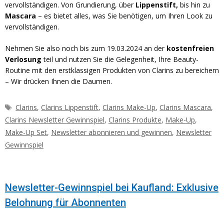
vervollständigen. Von Grundierung, über
Lippenstift,
bis hin zu
Mascara
– es bietet alles, was Sie benötigen, um Ihren Look zu
vervollständigen.
Nehmen Sie also noch bis zum 19.03.2024 an der
kostenfreien
Verlosung
teil und nutzen Sie die Gelegenheit, Ihre Beauty-
Routine mit den erstklassigen Produkten von Clarins zu bereichern
– Wir drücken Ihnen die Daumen.
Schlagwörter
Clarins
,
Clarins Lippenstift
,
Clarins Make-Up
,
Clarins Mascara
,
Clarins Newsletter Gewinnspiel
,
Clarins Produkte
,
Make-Up
,
Make-Up Set
,
Newsletter abonnieren und gewinnen
,
Newsletter
Gewinnspiel
Newsletter-Gewinnspiel bei Kaufland: Exklusive
Belohnung für Abonnenten