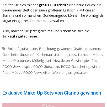
Kaufen Sie sich mit der
gratis Gutschrift
eine neue Couch, ein
bequemeres Bett oder einen größeren Esstisch – Mit dieser
Summe und so manchem Sonderangebot können Sie womöglich
sogar ein ganzes Zimmer neu gestalten.
Also, machen Sie jetzt gleich mit und sichern Sie sich die
Einkaufsgutscheine
.
Schlagwörter
Einkaufsgutscheine
,
Einrichtung gewinnen
,
Gratis renovieren
,
Gutschein
,
Gutschrift
,
Küchenausstattung gratis
,
Lampen
,
Möbel
,
Möbel Discounter
,
Möbelgigant
,
Newsletter Gewinnspiel
,
Poco
,
POCO Gewinnspiel
,
POCO Gutschein
,
POCO Gutschein gewinnen
,
Poco Möbel
,
POCO Newsletter
,
Wohnung umgestalten
Exklusive Make-Up Sets von Clarins gewinnen