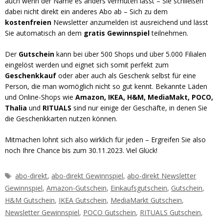
auch wenn der Name es anders vermuten lässt – Sie schließen
dabei nicht direkt ein anderes Abo ab – Sich zu dem
kostenfreien
Newsletter anzumelden ist ausreichend und lässt
Sie automatisch an dem
gratis Gewinnspiel
teilnehmen.
Der
Gutschein
kann bei über 500 Shops und über 5.000 Filialen
eingelöst werden und eignet sich somit perfekt zum
Geschenkkauf
oder aber auch als Geschenk selbst für eine
Person, die man womöglich nicht so gut kennt. Bekannte Läden
und Online-Shops wie
Amazon, IKEA, H&M, MediaMakt, POCO,
Thalia
und
RITUALS
sind nur einige der Geschäfte, in denen Sie
die Geschenkkarten nutzen können.
Mitmachen lohnt sich also wirklich für jeden – Ergreifen Sie also
noch Ihre Chance bis zum 30.11.2023. Viel Glück!
Schlagwörter
abo-direkt
,
abo-direkt Gewinnspiel
,
abo-direkt Newsletter
Gewinnspiel
,
Amazon-Gutschein
,
Einkaufsgutschein
,
Gutschein
,
H&M Gutschein
,
IKEA Gutschein
,
MediaMarkt Gutschein
,
Newsletter Gewinnspiel
,
POCO Gutschein
,
RITUALS Gutschein
,