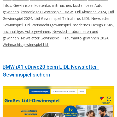
Infos
,
Gewinnspiel kostenlos mitmachen
,
kostenloses Auto
gewinnen
,
kostenloses Gewinnspiel BMW
,
Lidl Aktionen 2024
,
Lidl
Gewinnspiel 2024
,
Lidl Gewinnspiel Teilnahme
,
LIDL Newsletter
Gewinnspiel
,
Lidl Weihnachtsgewinnspiel
,
modernes Design BMW
,
nachhaltiges Auto gewinnen
,
Newsletter abonnieren und
gewinnen
,
Newsletter Gewinnspiel
,
Traumauto gewinnen 2024
,
Weihnachtsgewinnspiel Lidl
BMW iX1 eDrive20 beim LIDL Newsletter-
Gewinnspiel sichern