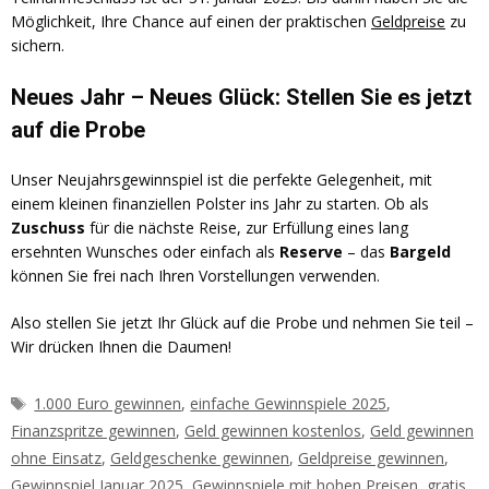
Möglichkeit, Ihre Chance auf einen der praktischen
Geldpreise
zu
sichern.
Neues Jahr – Neues Glück: Stellen Sie es jetzt
auf die Probe
Unser Neujahrsgewinnspiel ist die perfekte Gelegenheit, mit
einem kleinen finanziellen Polster ins Jahr zu starten. Ob als
Zuschuss
für die nächste Reise, zur Erfüllung eines lang
ersehnten Wunsches oder einfach als
Reserve
– das
Bargeld
können Sie frei nach Ihren Vorstellungen verwenden.
Also stellen Sie jetzt Ihr Glück auf die Probe und nehmen Sie teil –
Wir drücken Ihnen die Daumen!
Schlagwörter
1.000 Euro gewinnen
,
einfache Gewinnspiele 2025
,
Finanzspritze gewinnen
,
Geld gewinnen kostenlos
,
Geld gewinnen
ohne Einsatz
,
Geldgeschenke gewinnen
,
Geldpreise gewinnen
,
Gewinnspiel Januar 2025
,
Gewinnspiele mit hohen Preisen
,
gratis