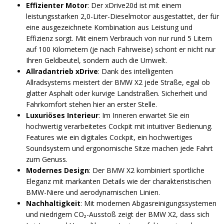
Effizienter Motor
: Der xDrive20d ist mit einem
leistungsstarken 2,0-Liter-Dieselmotor ausgestattet, der für
eine ausgezeichnete Kombination aus Leistung und
Effizienz sorgt. Mit einem Verbrauch von nur rund 5 Litern
auf 100 Kilometern (je nach Fahrweise) schont er nicht nur
Ihren Geldbeutel, sondern auch die Umwelt.
Allradantrieb xDrive
: Dank des intelligenten
Allradsystems meistert der BMW X2 jede Straße, egal ob
glatter Asphalt oder kurvige Landstraßen. Sicherheit und
Fahrkomfort stehen hier an erster Stelle.
Luxuriöses Interieur
: Im Inneren erwartet Sie ein
hochwertig verarbeitetes Cockpit mit intuitiver Bedienung.
Features wie ein digitales Cockpit, ein hochwertiges
Soundsystem und ergonomische Sitze machen jede Fahrt
zum Genuss.
Modernes Design
: Der BMW X2 kombiniert sportliche
Eleganz mit markanten Details wie der charakteristischen
BMW-Niere und aerodynamischen Linien.
Nachhaltigkeit
: Mit modernen Abgasreinigungssystemen
und niedrigem CO₂-Ausstoß zeigt der BMW X2, dass sich