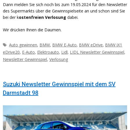
Dann melden Sie sich noch bis zum 19.05.2024 für den Newsletter
des Supermarkts über die Gewinnspielseite an und schon sind Sie
bei der k
ostenfreien Verlosung
dabei.
Wir drücken Ihnen die Daumen.
Schlagwörter
Auto gewinnen
,
BMW
,
BMW E-Auto
,
BMW eDrive
,
BMW iX1
eDrive20
,
E-Auto
,
Elektroauto
,
Lidl
,
LIDL Newsletter Gewinnspiel
,
Newsletter Gewinnspiel
,
Verlosung
Suzuki Newsletter Gewinnspiel mit dem SV
Darmstadt 98