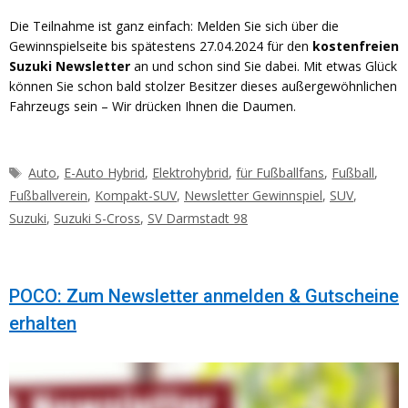
Die Teilnahme ist ganz einfach: Melden Sie sich über die
Gewinnspielseite bis spätestens 27.04.2024 für den
kostenfreien
Suzuki Newsletter
an und schon sind Sie dabei. Mit etwas Glück
können Sie schon bald stolzer Besitzer dieses außergewöhnlichen
Fahrzeugs sein – Wir drücken Ihnen die Daumen.
Schlagwörter
Auto
,
E-Auto Hybrid
,
Elektrohybrid
,
für Fußballfans
,
Fußball
,
Fußballverein
,
Kompakt-SUV
,
Newsletter Gewinnspiel
,
SUV
,
Suzuki
,
Suzuki S-Cross
,
SV Darmstadt 98
POCO: Zum Newsletter anmelden & Gutscheine
erhalten