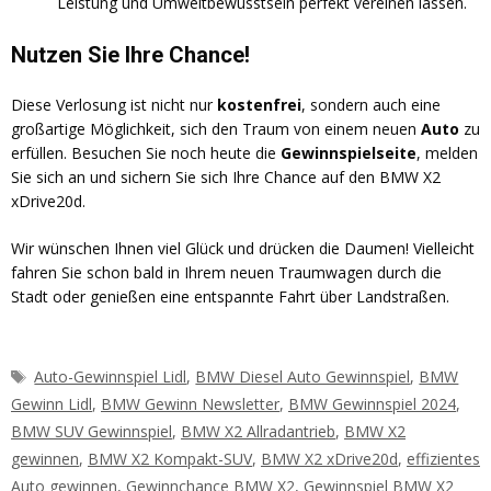
Leistung und Umweltbewusstsein perfekt vereinen lassen.
Nutzen Sie Ihre Chance!
Diese Verlosung ist nicht nur
kostenfrei
, sondern auch eine
großartige Möglichkeit, sich den Traum von einem neuen
Auto
zu
erfüllen. Besuchen Sie noch heute die
Gewinnspielseite
, melden
Sie sich an und sichern Sie sich Ihre Chance auf den BMW X2
xDrive20d.
Wir wünschen Ihnen viel Glück und drücken die Daumen! Vielleicht
fahren Sie schon bald in Ihrem neuen Traumwagen durch die
Stadt oder genießen eine entspannte Fahrt über Landstraßen.
Schlagwörter
Auto-Gewinnspiel Lidl
,
BMW Diesel Auto Gewinnspiel
,
BMW
Gewinn Lidl
,
BMW Gewinn Newsletter
,
BMW Gewinnspiel 2024
,
BMW SUV Gewinnspiel
,
BMW X2 Allradantrieb
,
BMW X2
gewinnen
,
BMW X2 Kompakt-SUV
,
BMW X2 xDrive20d
,
effizientes
Auto gewinnen
,
Gewinnchance BMW X2
,
Gewinnspiel BMW X2