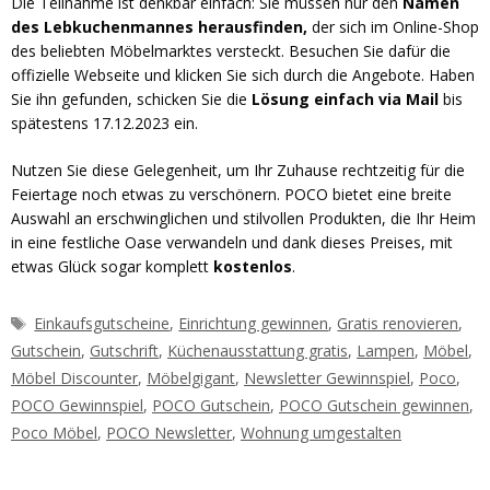
Die Teilnahme ist denkbar einfach: Sie müssen nur den
Namen
des Lebkuchenmannes herausfinden,
der sich im Online-Shop
des beliebten Möbelmarktes versteckt. Besuchen Sie dafür die
offizielle Webseite und klicken Sie sich durch die Angebote. Haben
Sie ihn gefunden, schicken Sie die
Lösung einfach via Mail
bis
spätestens 17.12.2023 ein.
Nutzen Sie diese Gelegenheit, um Ihr Zuhause rechtzeitig für die
Feiertage noch etwas zu verschönern. POCO bietet eine breite
Auswahl an erschwinglichen und stilvollen Produkten, die Ihr Heim
in eine festliche Oase verwandeln und dank dieses Preises, mit
etwas Glück sogar komplett
kostenlos
.
Schlagwörter
Einkaufsgutscheine
,
Einrichtung gewinnen
,
Gratis renovieren
,
Gutschein
,
Gutschrift
,
Küchenausstattung gratis
,
Lampen
,
Möbel
,
Möbel Discounter
,
Möbelgigant
,
Newsletter Gewinnspiel
,
Poco
,
POCO Gewinnspiel
,
POCO Gutschein
,
POCO Gutschein gewinnen
,
Poco Möbel
,
POCO Newsletter
,
Wohnung umgestalten