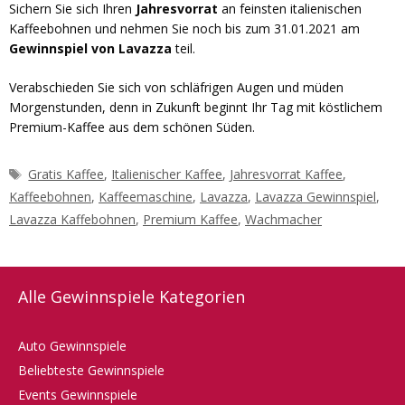
Sichern Sie sich Ihren
Jahresvorrat
an feinsten italienischen
Kaffeebohnen und nehmen Sie noch bis zum 31.01.2021 am
Gewinnspiel von Lavazza
teil.
Verabschieden Sie sich von schläfrigen Augen und müden
Morgenstunden, denn in Zukunft beginnt Ihr Tag mit köstlichem
Premium-Kaffee aus dem schönen Süden.
Schlagwörter
Gratis Kaffee
,
Italienischer Kaffee
,
Jahresvorrat Kaffee
,
Kaffeebohnen
,
Kaffeemaschine
,
Lavazza
,
Lavazza Gewinnspiel
,
Lavazza Kaffebohnen
,
Premium Kaffee
,
Wachmacher
Alle Gewinnspiele Kategorien
Auto Gewinnspiele
Beliebteste Gewinnspiele
Events Gewinnspiele