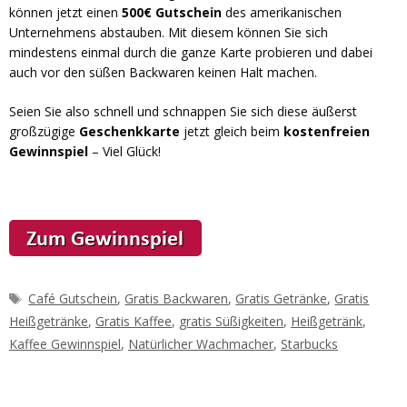
können jetzt einen
500€ Gutschein
des amerikanischen
Unternehmens abstauben. Mit diesem können Sie sich
mindestens einmal durch die ganze Karte probieren und dabei
auch vor den süßen Backwaren keinen Halt machen.
Seien Sie also schnell und schnappen Sie sich diese äußerst
großzügige
Geschenkkarte
jetzt gleich beim
kostenfreien
Gewinnspiel
– Viel Glück!
Schlagwörter
Café Gutschein
,
Gratis Backwaren
,
Gratis Getränke
,
Gratis
Heißgetränke
,
Gratis Kaffee
,
gratis Süßigkeiten
,
Heißgetränk
,
Kaffee Gewinnspiel
,
Natürlicher Wachmacher
,
Starbucks