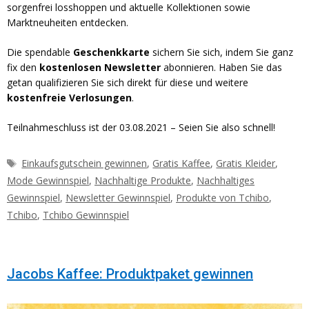
sorgenfrei losshoppen und aktuelle Kollektionen sowie
Marktneuheiten entdecken.
Die spendable
Geschenkkarte
sichern Sie sich, indem Sie ganz
fix den
kostenlosen Newsletter
abonnieren. Haben Sie das
getan qualifizieren Sie sich direkt für diese und weitere
kostenfreie Verlosungen
.
Teilnahmeschluss ist der 03.08.2021 – Seien Sie also schnell!
Schlagwörter
Einkaufsgutschein gewinnen
,
Gratis Kaffee
,
Gratis Kleider
,
Mode Gewinnspiel
,
Nachhaltige Produkte
,
Nachhaltiges
Gewinnspiel
,
Newsletter Gewinnspiel
,
Produkte von Tchibo
,
Tchibo
,
Tchibo Gewinnspiel
Jacobs Kaffee: Produktpaket gewinnen