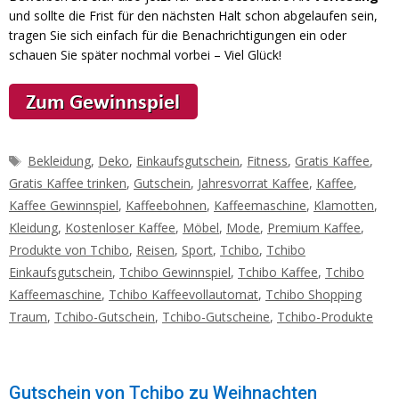
und sollte die Frist für den nächsten Halt schon abgelaufen sein,
tragen Sie sich einfach für die Benachrichtigungen ein oder
schauen Sie später nochmal vorbei – Viel Glück!
Schlagwörter
Bekleidung
,
Deko
,
Einkaufsgutschein
,
Fitness
,
Gratis Kaffee
,
Gratis Kaffee trinken
,
Gutschein
,
Jahresvorrat Kaffee
,
Kaffee
,
Kaffee Gewinnspiel
,
Kaffeebohnen
,
Kaffeemaschine
,
Klamotten
,
Kleidung
,
Kostenloser Kaffee
,
Möbel
,
Mode
,
Premium Kaffee
,
Produkte von Tchibo
,
Reisen
,
Sport
,
Tchibo
,
Tchibo
Einkaufsgutschein
,
Tchibo Gewinnspiel
,
Tchibo Kaffee
,
Tchibo
Kaffeemaschine
,
Tchibo Kaffeevollautomat
,
Tchibo Shopping
Traum
,
Tchibo-Gutschein
,
Tchibo-Gutscheine
,
Tchibo-Produkte
Gutschein von Tchibo zu Weihnachten