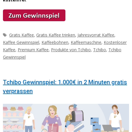
Schlagwörter
Gratis Kaffee
,
Gratis Kaffee trinken
,
Jahresvorrat Kaffee
,
Kaffee Gewinnspiel
,
Kaffeebohnen
,
Kaffeemaschine
,
Kostenloser
Kaffee
,
Premium Kaffee
,
Produkte von Tchibo
,
Tchibo
,
Tchibo
Gewinnspiel
Tchibo Gewinnspiel: 1.000€ in 2 Minuten gratis
verprassen