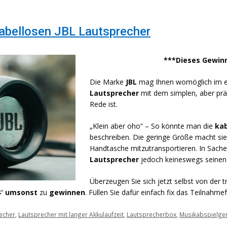
kabellosen JBL Lautsprecher
***Dieses Gewinn
Die Marke
JBL
mag Ihnen womöglich im er
Lautsprecher
mit dem simplen, aber pr
Rede ist.
„Klein aber oho“ – So könnte man die
kab
beschreiben. Die geringe Größe macht sie 
Handtasche mitzutransportieren. In Sache
Lautsprecher
jedoch keineswegs seinen
Überzeugen Sie sich jetzt selbst von der 
4
“
umsonst
zu
gewinnen
. Füllen Sie dafür einfach fix das Teilnahme
echer
,
Lautsprecher mit langer Akkulaufzeit
,
Lautsprecherbox
,
Musikabspielge