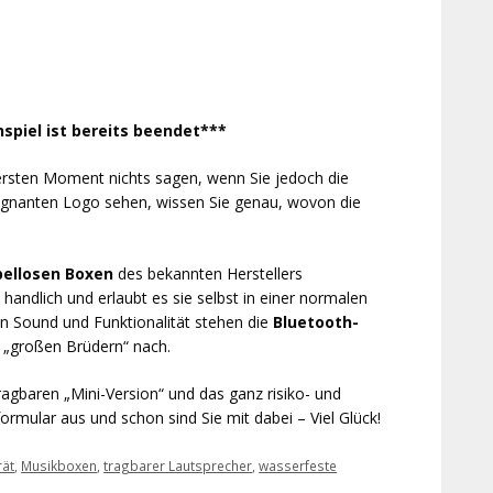
spiel ist bereits beendet***
sten Moment nichts sagen, wenn Sie jedoch die
ägnanten Logo sehen, wissen Sie genau, wovon die
ellosen Boxen
des bekannten Herstellers
handlich und erlaubt es sie selbst in einer normalen
n Sound und Funktionalität stehen die
Bluetooth-
 „großen Brüdern“ nach.
tragbaren „Mini-Version“ und das ganz risiko- und
formular aus und schon sind Sie mit dabei – Viel Glück!
rät
,
Musikboxen
,
tragbarer Lautsprecher
,
wasserfeste