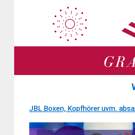
Zum
Zum
Inhalt
Inhalt
springen
springen
JBL Boxen, Kopfhörer uvm. abs