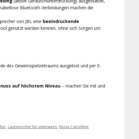
elling
(aktive Geräuschunterdrückung) ausgestattet,
 Kabellose Bluetooth-Verbindungen machen die
tsprecher von JBL eine
beeindruckende
Pool genutzt werden können, ohne sich Sorgen um
de des Gewinnspielzeitraums ausgelost und per E-
enuss auf höchstem Niveau
– machen Sie mit und
cher
,
Lautsprecher für unterwegs
,
Noise Cancelling