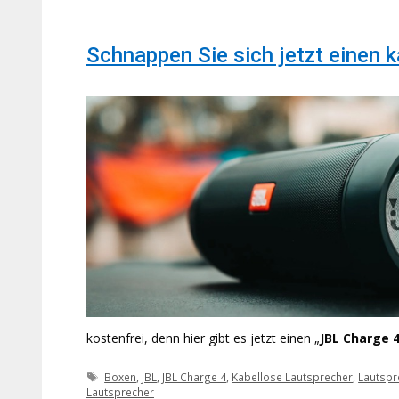
Schnappen Sie sich jetzt einen 
kostenfrei, denn hier gibt es jetzt einen „
JBL Charge 
Schlagwörter
Boxen
,
JBL
,
JBL Charge 4
,
Kabellose Lautsprecher
,
Lautspr
Lautsprecher