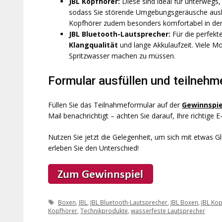
JBL Kopfhörer:
Diese sind ideal für unterwegs,
sodass Sie störende Umgebungsgeräusche ausbl
Kopfhörer zudem besonders komfortabel in de
JBL Bluetooth-Lautsprecher:
Für die perfekt
Klangqualität
und lange Akkulaufzeit. Viele 
Spritzwasser machen zu müssen.
Formular ausfüllen und teilnehm
Füllen Sie das Teilnahmeformular auf der
Gewinnspie
Mail benachrichtigt – achten Sie darauf, Ihre richtige
Nutzen Sie jetzt die Gelegenheit, um sich mit etwas G
erleben Sie den Unterschied!
Schlagwörter
Boxen
,
JBL
,
JBL Bluetooth-Lautsprecher
,
JBL Boxen
,
JBL Ko
Kopfhörer
,
Technikprodukte
,
wasserfeste Lautsprecher