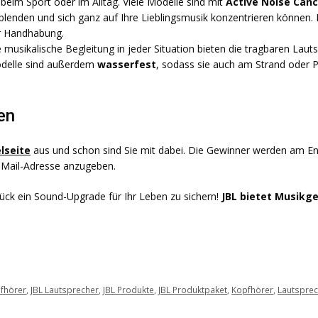
 beim Sport oder im Alltag. Viele Modelle sind mit
Active Noise Canc
enden und sich ganz auf Ihre Lieblingsmusik konzentrieren können.
r Handhabung.
e musikalische Begleitung in jeder Situation bieten die tragbaren Lau
Modelle sind außerdem
wasserfest
, sodass sie auch am Strand oder 
en
lseite
aus und schon sind Sie mit dabei. Die Gewinner werden am En
 E-Mail-Adresse anzugeben.
lück ein Sound-Upgrade für Ihr Leben zu sichern!
JBL bietet Musikg
pfhörer
,
JBL Lautsprecher
,
JBL Produkte
,
JBL Produktpaket
,
Kopfhörer
,
Lautspre