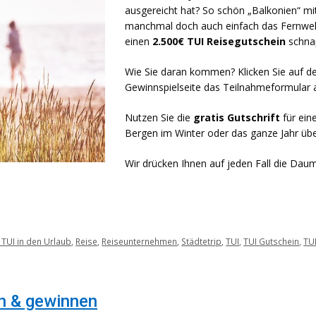
ausgereicht hat? So schön „Balkonien“ mi
manchmal doch auch einfach das Fernweh. 
einen
2.500€ TUI Reisegutschein
schna
Wie Sie daran kommen? Klicken Sie auf de
Gewinnspielseite das Teilnahmeformular a
Nutzen Sie die
gratis Gutschrift
für ein
Bergen im Winter oder das ganze Jahr üb
Wir drücken Ihnen auf jeden Fall die D
 TUI in den Urlaub
,
Reise
,
Reiseunternehmen
,
Städtetrip
,
TUI
,
TUI Gutschein
,
TU
len & gewinnen