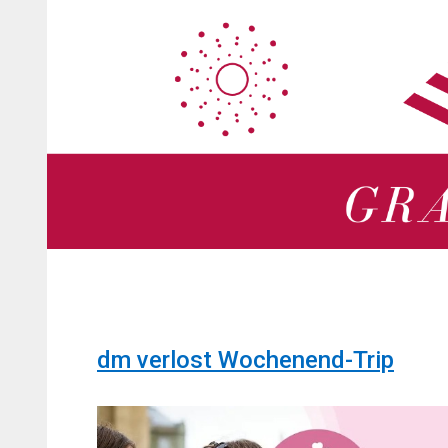
Zum
Zum
Inhalt
Inhalt
springen
springen
dm verlost Wochenend-Trip