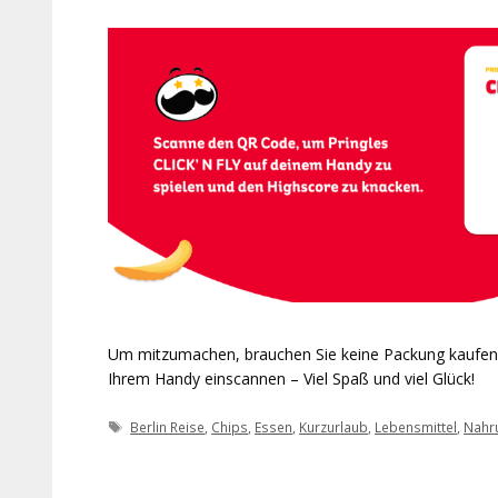
Um mitzumachen, brauchen Sie keine Packung kaufen,
Ihrem Handy einscannen – Viel Spaß und viel Glück!
Schlagwörter
Berlin Reise
,
Chips
,
Essen
,
Kurzurlaub
,
Lebensmittel
,
Nahr