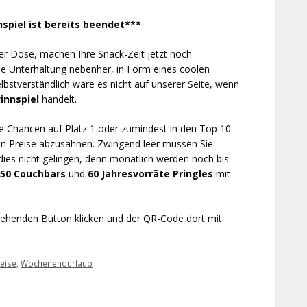
spiel ist bereits beendet***
 der Dose, machen Ihre Snack-Zeit jetzt noch
de Unterhaltung nebenher, in Form eines coolen
elbstverständlich wäre es nicht auf unserer Seite, wenn
innspiel
handelt.
hre Chancen auf Platz 1 oder zumindest in den Top 10
en Preise abzusahnen. Zwingend leer müssen Sie
dies nicht gelingen, denn monatlich werden noch bis
50 Couchbars
und
60 Jahresvorräte Pringles
mit
tehenden Button klicken und der QR-Code dort mit
eise
,
Wochenendurlaub