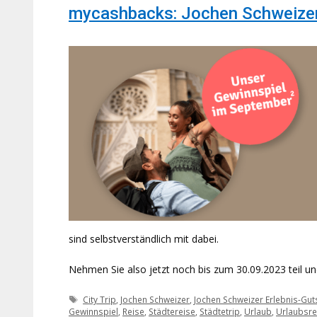
mycashbacks: Jochen Schweizer
sind selbstverständlich mit dabei.
Nehmen Sie also jetzt noch bis zum 30.09.2023 teil u
Schlagwörter
City Trip
,
Jochen Schweizer
,
Jochen Schweizer Erlebnis-Gut
Gewinnspiel
,
Reise
,
Städtereise
,
Städtetrip
,
Urlaub
,
Urlaubsre