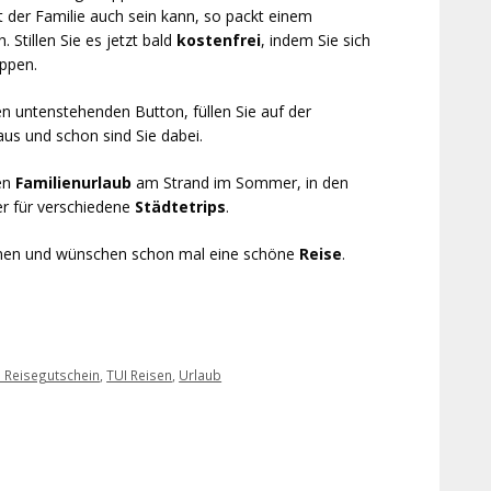
t der Familie auch sein kann, so packt einem
Stillen Sie es jetzt bald
kostenfrei
, indem Sie sich
ppen.
n untenstehenden Button, füllen Sie auf der
us und schon sind Sie dabei.
en
Familienurlaub
am Strand im Sommer, in den
er für verschiedene
Städtetrips
.
aumen und wünschen schon mal eine schöne
Reise
.
I Reisegutschein
,
TUI Reisen
,
Urlaub