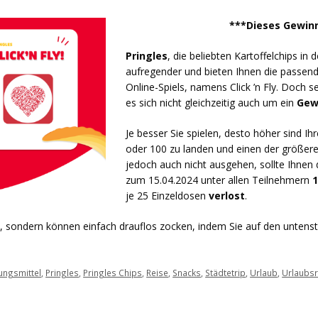
***Dieses Gewinn
Pringles
, die beliebten Kartoffelchips in
aufregender und bieten Ihnen die passen
Online-Spiels, namens Click ’n Fly. Doch s
es sich nicht gleichzeitig auch um ein
Gew
Je besser Sie spielen, desto höher sind I
oder 100 zu landen und einen der größer
jedoch auch nicht ausgehen, sollte Ihnen 
zum 15.04.2024 unter allen Teilnehmern
1
je 25 Einzeldosen
verlost
.
 sondern können einfach drauflos zocken, indem Sie auf den untens
ungsmittel
,
Pringles
,
Pringles Chips
,
Reise
,
Snacks
,
Städtetrip
,
Urlaub
,
Urlaubsr