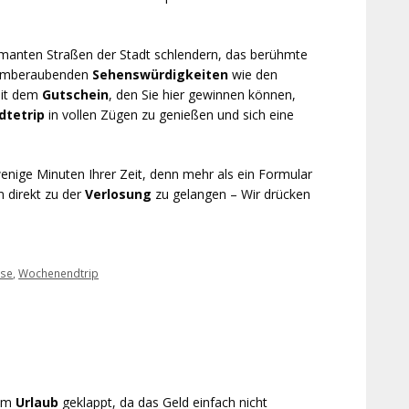
harmanten Straßen der Stadt schlendern, das berühmte
atemberaubenden
Sehenswürdigkeiten
wie den
Mit dem
Gutschein
, den Sie hier gewinnen können,
dtetrip
in vollen Zügen zu genießen und sich eine
wenige Minuten Ihrer Zeit, denn mehr als ein Formular
m direkt zu der
Verlosung
zu gelangen – Wir drücken
ise
,
Wochenendtrip
dem
Urlaub
geklappt, da das Geld einfach nicht