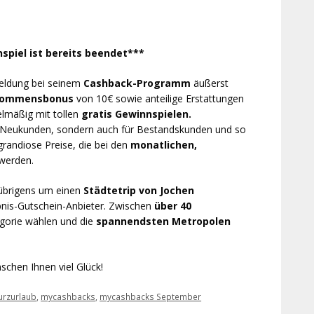
spiel ist bereits beendet***
meldung bei seinem
Cashback-Programm
äußerst
kommensbonus
von 10€ sowie anteilige Erstattungen
gelmäßig mit tollen
gratis Gewinnspielen.
für Neukunden, sondern auch für Bestandskunden und so
grandiose Preise, die bei den
monatlichen,
werden.
 übrigens um einen
Städtetrip von Jochen
bnis-Gutschein-Anbieter. Zwischen
über 40
egorie wählen und die
spannendsten Metropolen
chen Ihnen viel Glück!
urzurlaub
,
mycashbacks
,
mycashbacks September