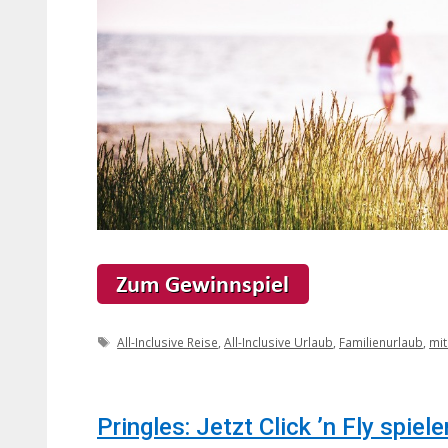
Schlagwörter
All-Inclusive Reise
,
All-Inclusive Urlaub
,
Familienurlaub
,
mit
Pringles: Jetzt Click ’n Fly spie