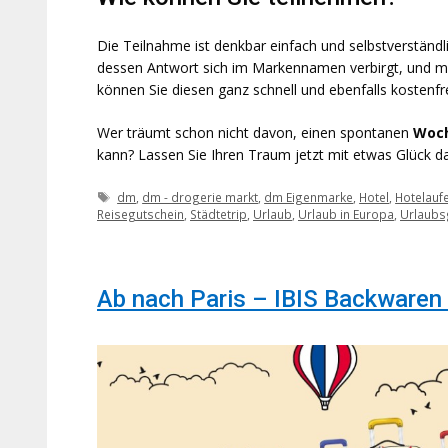
Die Teilnahme ist denkbar einfach und selbstverständ
dessen Antwort sich im Markennamen verbirgt, und me
können Sie diesen ganz schnell und ebenfalls kostenfre
Wer träumt schon nicht davon, einen spontanen
Woch
kann? Lassen Sie Ihren Traum jetzt mit etwas Glück d
Schlagwörter
dm
,
dm - drogerie markt
,
dm Eigenmarke
,
Hotel
,
Hotelaufe
Reisegutschein
,
Städtetrip
,
Urlaub
,
Urlaub in Europa
,
Urlaubs
Ab nach Paris – IBIS Backwaren 