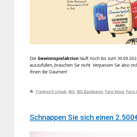
Die
Gewinnspielaktion
läuft noch bis zum 30.09.2024
auszufüllen, brauchen Sie nicht. Verpassen Sie also n
Ihnen die Daumen!
Schlagwörter
Frankreich Urlaub
,
IBIS
,
IBIS Backwaren
,
Paris Reise
,
Paris 
Schnappen Sie sich einen 2.500