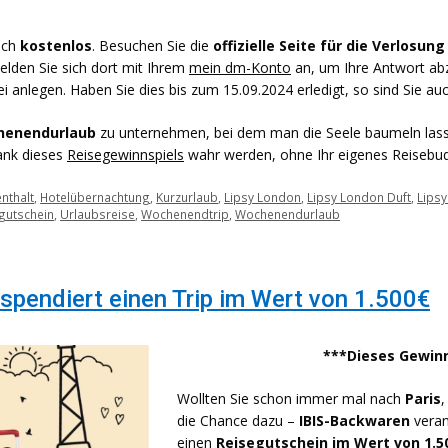
lich
kostenlos
. Besuchen Sie die
offizielle Seite für die Verlosun
lden Sie sich dort mit Ihrem
mein dm-Konto
an, um Ihre Antwort abz
i anlegen. Haben Sie dies bis zum 15.09.2024 erledigt, so sind Sie a
enendurlaub
zu unternehmen, bei dem man die Seele baumeln lass
ank dieses
Reisegewinnspiels
wahr werden, ohne Ihr eigenes Reisebud
nthalt
,
Hotelübernachtung
,
Kurzurlaub
,
Lipsy London
,
Lipsy London Duft
,
Lips
gutschein
,
Urlaubsreise
,
Wochenendtrip
,
Wochenendurlaub
spendiert einen Trip im Wert von 1.500€
***Dieses Gewinn
Wollten Sie schon immer mal nach
Paris
,
die Chance dazu –
IBIS-Backwaren
veran
einen
Reisegutschein im Wert von 1.5