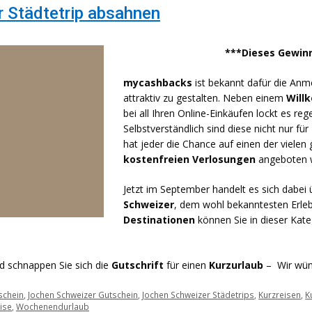
 Städtetrip absahnen
***Dieses Gewinn
mycashbacks
ist bekannt dafür die An
attraktiv zu gestalten. Neben einem
Will
bei all Ihren Online-Einkäufen lockt es re
Selbstverständlich sind diese nicht nur 
hat jeder die Chance auf einen der vielen 
kostenfreien Verlosungen
angeboten 
Jetzt im September handelt es sich dabei
Schweizer
, dem wohl bekanntesten Erle
Destinationen
können Sie in dieser Kat
nd schnappen Sie sich die
Gutschrift
für einen
Kurzurlaub
– Wir wüns
schein
,
Jochen Schweizer Gutschein
,
Jochen Schweizer Städetrips
,
Kurzreisen
,
K
ise
,
Wochenendurlaub