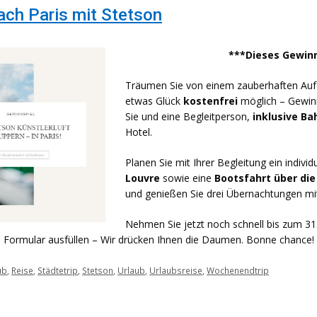
ach Paris mit Stetson
***Dieses Gewinn
Träumen Sie von einem zauberhaften Aufen
etwas Glück
kostenfrei
möglich – Gewinn
Sie und eine Begleitperson,
inklusive Ba
Hotel.
Planen Sie mit Ihrer Begleitung ein indivi
Louvre
sowie eine
Bootsfahrt über die
und genießen Sie drei Übernachtungen mi
Nehmen Sie jetzt noch schnell bis zum 3
s Formular ausfüllen – Wir drücken Ihnen die Daumen. Bonne chance!
ub
,
Reise
,
Städtetrip
,
Stetson
,
Urlaub
,
Urlaubsreise
,
Wochenendtrip