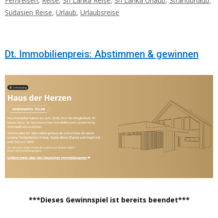
Fernreisen
,
Reise
,
Sri Lanka Reise
,
Sri Lanka Urlaub
,
Strandurlaub
,
Südasien Reise
,
Urlaub
,
Urlaubsreise
Dt. Immobilienpreis: Abstimmen & gewinnen
***Dieses Gewinnspiel ist bereits beendet***