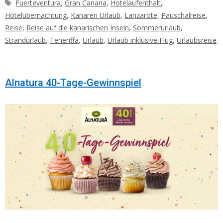
Schlagwörter
Fuerteventura
,
Gran Canaria
,
Hotelaufenthalt
,
Hotelübernachtung
,
Kanaren Urlaub
,
Lanzarote
,
Pauschalreise
,
Reise
,
Reise auf die kanarischen Inseln
,
Sommerurlaub
,
Strandurlaub
,
Teneriffa
,
Urlaub
,
Urlaub inklusive Flug
,
Urlaubsreise
Alnatura 40-Tage-Gewinnspiel