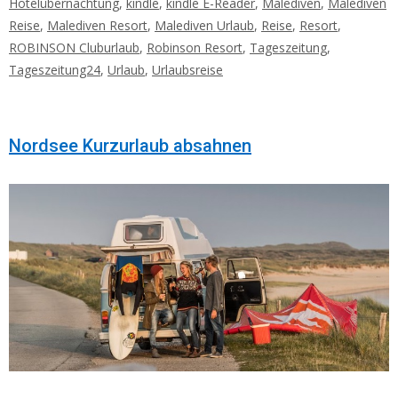
Hotelübernachtung
,
kindle
,
kindle E-Reader
,
Malediven
,
Malediven
Reise
,
Malediven Resort
,
Malediven Urlaub
,
Reise
,
Resort
,
ROBINSON Cluburlaub
,
Robinson Resort
,
Tageszeitung
,
Tageszeitung24
,
Urlaub
,
Urlaubsreise
Nordsee Kurzurlaub absahnen