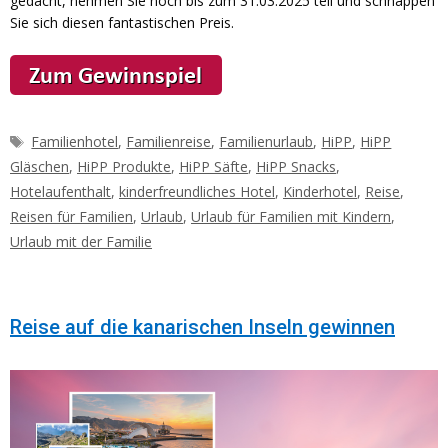
gedacht, nehmen Sie noch bis zum 31.03.2025 teil und schnappen
Sie sich diesen fantastischen Preis.
Schlagwörter
Familienhotel
,
Familienreise
,
Familienurlaub
,
HiPP
,
HiPP
Gläschen
,
HiPP Produkte
,
HiPP Säfte
,
HiPP Snacks
,
Hotelaufenthalt
,
kinderfreundliches Hotel
,
Kinderhotel
,
Reise
,
Reisen für Familien
,
Urlaub
,
Urlaub für Familien mit Kindern
,
Urlaub mit der Familie
Reise auf die kanarischen Inseln gewinnen