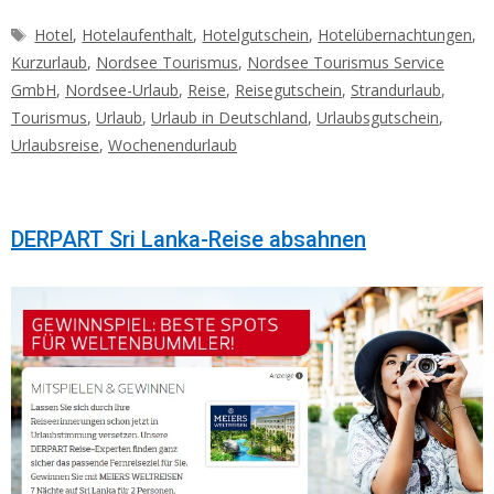
Schlagwörter
Hotel
,
Hotelaufenthalt
,
Hotelgutschein
,
Hotelübernachtungen
,
Kurzurlaub
,
Nordsee Tourismus
,
Nordsee Tourismus Service
GmbH
,
Nordsee-Urlaub
,
Reise
,
Reisegutschein
,
Strandurlaub
,
Tourismus
,
Urlaub
,
Urlaub in Deutschland
,
Urlaubsgutschein
,
Urlaubsreise
,
Wochenendurlaub
DERPART Sri Lanka-Reise absahnen