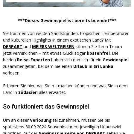
***Dieses Gewinnspiel ist bereits beendet***
Sie träumen von weißen Sandstränden, tropischen Temperaturen
und kulturellen Highlights in einem exotischen Land? Mit
DERPART
und
MEIERS WELTREISEN
können Sie Ihren Traum
jetzt verwirklichen – mit etwas Glück sogar
kostenfrei
. Die
beiden
Reise-Experten
haben sich nämlich für ein
Gewinnspiel
zusammengetan, bei dem Sie einen
Urlaub in Sri Lanka
verlosen.
Erfahren Sie hier, wie Sie mitmachen können und was Sie in dem
Land in
Südasien
alles erwartet.
So funktioniert das Gewinnspiel
Um an dieser
Verlosung
teilzunehmen, müssen Sie bis
spätestens 30.09.2024 Souvenirs ihrem jeweiligen Urlaubsziel
zuordnen. Auf der
Gewinnspielseite von DERPART
sehen Sie