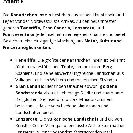
Atlantik
Die
Kanarischen Inseln
bestehen aus sieben Hauptinseln und
liegen vor der Nordwestküste Afrikas. Zu den bekanntesten
gehören
Teneriffa
,
Gran Canaria
,
Lanzarote
, und
Fuerteventura
. Jede Insel hat ihren eigenen Charme und bietet
Besuchern eine einzigartige Mischung aus
Natur, Kultur und
Freizeitmöglichkeiten
.
Teneriffa
: Die größte der Kanarischen Inseln ist bekannt
für den majestätischen
Teide
, den höchsten Berg
Spaniens, und seine abwechslungsreiche Landschaft aus
Vulkanen, dichten Wäldern und malerischen Stränden.
Gran Canaria
: Hier finden Urlauber sowohl
goldene
Sandstrände
als auch lebendige Städte und charmante
Bergdörfer. Die Insel wird oft als Miniaturkontinent
bezeichnet, da sie verschiedene Klimazonen und
Landschaften bietet.
Lanzarote
: Die
vulkanische Landschaft
und die von
Künstler César Manrique beeinflusste Architektur machen
Lanzarote zu einer besonders faszinierenden Insel.