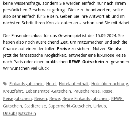
keine Wissensfrage, sondern Sie werden einfach nur nach Ihrem
persönlichen Geschmack gefragt. Diese zu beantworten, sollte
also sehr einfach für Sie sein. Geben Sie Ihre Antwort ab und im
nächsten Schritt Ihren Kontaktdaten an – schon sind Sie mit dabei.
Der Einsendeschluss für das Gewinnspiel ist der 15.09.2024. Sie
haben also noch ausreichend Zeit, um mitzumachen und sich die
Chance auf einen der tollen
Preise
zu sichern. Nutzen Sie also
jetzt die fantastische Möglichkeit, entweder eine luxuriöse Reise
nach Paris oder einen praktischen
REWE-Gutschein
zu gewinnen.
Wir wünschen viel Glück!
Schlagwörter
Einkaufsgutschein
,
Hotel
,
Hotelaufenthalt
,
Hotelübernachtung
,
Kreuzfahrt
,
Lebensmittel-Gutschein
,
Pauschalreise
,
Reise
,
Reisegutschein
,
Reisen
,
Rewe
,
Rewe Einkaufsgutschein
,
REWE-
Gutschein
,
Städtereise
,
Supermarkt-Gutschein
,
Urlaub
,
Urlaubsgutschein