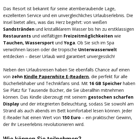
Das Resort ist bekannt für seine atemberaubende Lage,
exzellenten Service und ein unvergleichliches Urlaubserlebnis. Die
Insel bietet alles, was das Herz begehrt: von weißen
Sandstränden
und kristallklarem Wasser bis hin zu erstklassigen
Restaurants
und vielfältigen
Freizeitmöglichkeiten
wie
Tauchen, Wassersport
und
Yoga
. Ob Sie sich im Spa
verwöhnen lassen oder die tropische
Unterwasserwelt
entdecken – dieser Urlaub wird garantiert unvergesslich!
Neben den Urlaubsreisen haben Sie ebenfalls Chance auf einen
von
zehn
Kindle Paperwhite E-Readern
, die perfekt für alle
Bücherliebhaber und Technikfans sind. Mit
16 GB Speicher
haben
Sie Platz für Tausende Bücher, die Sie überallhin mitnehmen
können. Das Kindle überzeugt mit seinem
gestochen scharfen
Display
und der integrierten Beleuchtung, sodass Sie sowohl am
Strand als auch abends im Bett komfortabel lesen können. Jeder
E-Reader hat einen Wert von
150 Euro
– ein praktischer Gewinn,
der Ihr Leseerlebnis revolutionieren wird.
Wie können Sie teilnehmen?