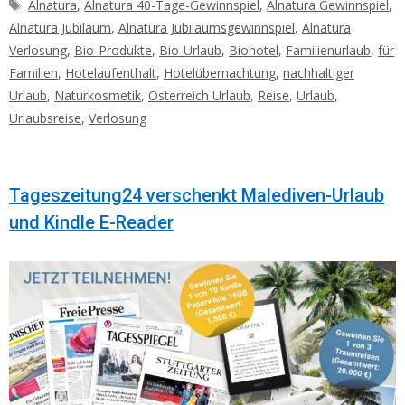
Schlagwörter
Alnatura
,
Alnatura 40-Tage-Gewinnspiel
,
Alnatura Gewinnspiel
,
Alnatura Jubiläum
,
Alnatura Jubiläumsgewinnspiel
,
Alnatura
Verlosung
,
Bio-Produkte
,
Bio-Urlaub
,
Biohotel
,
Familienurlaub
,
für
Familien
,
Hotelaufenthalt
,
Hotelübernachtung
,
nachhaltiger
Urlaub
,
Naturkosmetik
,
Österreich Urlaub
,
Reise
,
Urlaub
,
Urlaubsreise
,
Verlosung
Tageszeitung24 verschenkt Malediven-Urlaub
und Kindle E-Reader