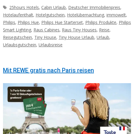
Schlagwörter
25hours Hotels
,
Cabin Urlaub
,
Deutscher Immobilienpreis
,
Hotelaufenthalt
,
Hotelgutschein
,
Hotelübernachtung
,
immowelt
,
Philips
,
Philips Hue
,
Philips Hue Starterset
,
Philips Produkte
,
Philips
Smart Lighting
,
Raus Cabines
,
Raus Tiny Houses
,
Reise
,
Reisegutschein
,
Tiny House
,
Tiny House Urlaub
,
Urlaub
,
Urlaubsgutschein
,
Urlaubsreise
Mit REWE gratis nach Paris reisen