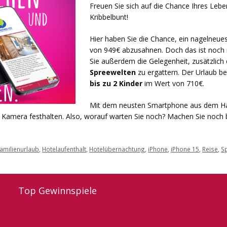
Freuen Sie sich auf die Chance Ihres Le
Kribbelbunt!
Hier haben Sie die Chance, ein nagelneue
von 949€ abzusahnen. Doch das ist noch n
Sie außerdem die Gelegenheit, zusätzlich
Spreewelten
zu ergattern. Der Urlaub be
bis zu 2 Kinder
im Wert von 710€.
Mit dem neusten Smartphone aus dem Haus
Kamera festhalten. Also, worauf warten Sie noch? Machen Sie noch 
amilienurlaub
,
Hotelaufenthalt
,
Hotelübernachtung
,
iPhone
,
iPhone 15
,
Reise
,
S
Top Gewinnspiele