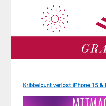
Zum
Zum
Inhalt
Inhalt
springen
springen
Kribbelbunt verlost iPhone 15 & 