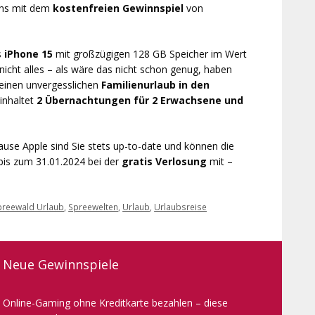
bens mit dem
kostenfreien Gewinnspiel
von
s
iPhone 15
mit großzügigen 128 GB Speicher im Wert
icht alles – als wäre das nicht schon genug, haben
 einen unvergesslichen
Familienurlaub in den
inhaltet
2 Übernachtungen für 2 Erwachsene und
e Apple sind Sie stets up-to-date und können die
bis zum 31.01.2024 bei der
gratis Verlosung
mit –
preewald Urlaub
,
Spreewelten
,
Urlaub
,
Urlaubsreise
Neue Gewinnspiele
Online-Gaming ohne Kreditkarte bezahlen – diese