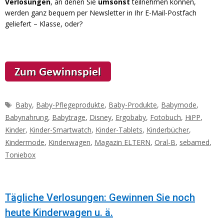
Verlosungen
, an denen Sie
umsonst
teilnehmen können,
werden ganz bequem per Newsletter in Ihr E-Mail-Postfach
geliefert – Klasse, oder?
Schlagwörter
Baby
,
Baby-Pflegeprodukte
,
Baby-Produkte
,
Babymode
,
Babynahrung
,
Babytrage
,
Disney
,
Ergobaby
,
Fotobuch
,
HiPP
,
Kinder
,
Kinder-Smartwatch
,
Kinder-Tablets
,
Kinderbücher
,
Kindermode
,
Kinderwagen
,
Magazin ELTERN
,
Oral-B
,
sebamed
,
Toniebox
Tägliche Verlosungen: Gewinnen Sie noch
heute Kinderwagen u. ä.