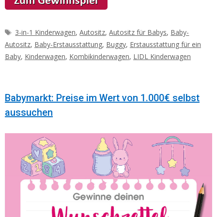
Schlagwörter
3-in-1 Kinderwagen
,
Autositz
,
Autositz für Babys
,
Baby-
Autositz
,
Baby-Erstausstattung
,
Buggy
,
Erstausstattung für ein
Baby
,
Kinderwagen
,
Kombikinderwagen
,
LIDL Kinderwagen
Babymarkt: Preise im Wert von 1.000€ selbst
aussuchen