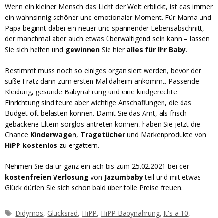
Wenn ein kleiner Mensch das Licht der Welt erblickt, ist das immer
ein wahnsinnig schöner und emotionaler Moment. Für Mama und
Papa beginnt dabei ein neuer und spannender Lebensabschnitt,
der manchmal aber auch etwas überwältigend sein kann – lassen
Sie sich helfen und
gewinnen
Sie hier
alles für Ihr Baby
.
Bestimmt muss noch so einiges organisiert werden, bevor der
süße Fratz dann zum ersten Mal daheim ankommt. Passende
Kleidung, gesunde Babynahrung und eine kindgerechte
Einrichtung sind teure aber wichtige Anschaffungen, die das
Budget oft belasten können. Damit Sie das Amt, als frisch
gebackene Eltern sorglos antreten können, haben Sie jetzt die
Chance
Kinderwagen
,
Tragetücher
und Markenprodukte von
HiPP kostenlos
zu ergattern.
Nehmen Sie dafür ganz einfach bis zum 25.02.2021 bei der
kostenfreien Verlosung
von
Jazumbaby
teil und mit etwas
Glück dürfen Sie sich schon bald über tolle Preise freuen.
Schlagwörter
Didymos
,
Glücksrad
,
HiPP
,
HiPP Babynahrung
,
It's a 10
,