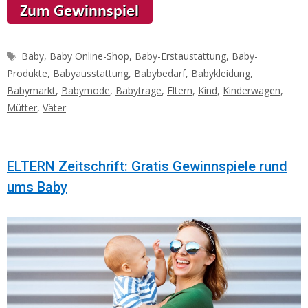
Schlagwörter
Baby
,
Baby Online-Shop
,
Baby-Erstaustattung
,
Baby-
Produkte
,
Babyausstattung
,
Babybedarf
,
Babykleidung
,
Babymarkt
,
Babymode
,
Babytrage
,
Eltern
,
Kind
,
Kinderwagen
,
Mütter
,
Väter
ELTERN Zeitschrift: Gratis Gewinnspiele rund
ums Baby