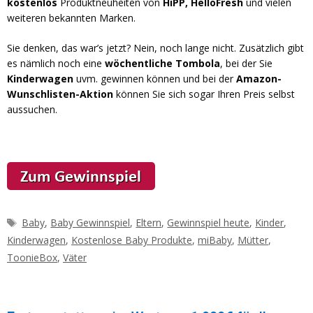
kostenlos
Produktneuheiten von
HiPP, HelloFresh
und vielen
weiteren bekannten Marken.
Sie denken, das war’s jetzt? Nein, noch lange nicht. Zusätzlich gibt
es nämlich noch eine
wöchentliche Tombola
, bei der Sie
Kinderwagen
uvm. gewinnen können und bei der
Amazon-
Wunschlisten-Aktion
können Sie sich sogar Ihren Preis selbst
aussuchen.
Schlagwörter
Baby
,
Baby Gewinnspiel
,
Eltern
,
Gewinnspiel heute
,
Kinder
,
Kinderwagen
,
Kostenlose Baby Produkte
,
miBaby
,
Mütter
,
ToonieBox
,
Väter