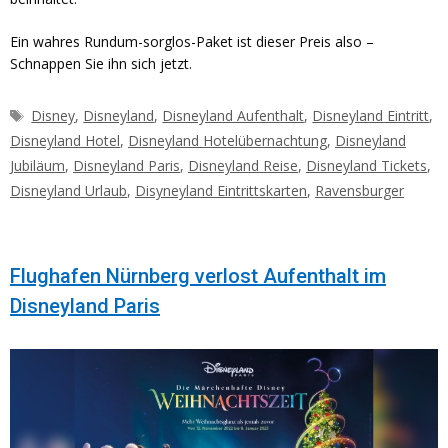
Ein wahres Rundum-sorglos-Paket ist dieser Preis also –
Schnappen Sie ihn sich jetzt.
Schlagwörter
Disney
,
Disneyland
,
Disneyland Aufenthalt
,
Disneyland Eintritt
,
Disneyland Hotel
,
Disneyland Hotelübernachtung
,
Disneyland
Jubiläum
,
Disneyland Paris
,
Disneyland Reise
,
Disneyland Tickets
,
Disneyland Urlaub
,
Disyneyland Eintrittskarten
,
Ravensburger
Flughafen Nürnberg verlost Aufenthalt im
Disneyland Paris