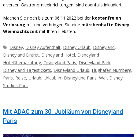
diversen Gastronomieeinrichtungen, sind ebenfalls inkludiert.
Machen Sie noch bis zum 06.11.2022 bei der
kostenfreien
Verlosung
mit und verbringen Sie eine
märchenhafte Disney
Weihnachtszeit
mit Ihren Liebsten.
Schlagwörter
Disney
,
Disney Aufenthalt
,
Disney Urlaub
,
Disneyland
,
Disneyland Eintritt
,
Disneyland Hotel
,
Disneyland
Hotelübernachtung
,
Disneyland Paris
,
Disneyland Park
,
Disneyland Tagestickets
,
Disneyland Urlaub
,
Flughafen Nürnberg
,
Paris
,
Reise
,
Urlaub
,
Urlaub im Disneyland Paris
,
Walt Disney
Studios Park
Mit ADAC zum 30. Jubiläum von Disneyland
Paris