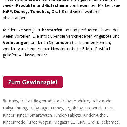
wieder
Produkte und Gutscheine
von bekannten Marken, wie
HiPP, Disney, Toniebox, Oral-B
und vielen weiteren,
abzustauben.
Melden Sie sich jetzt
kostenfrei
an und profitieren Sie von den
vielen Vorteilen. Die Infos über die verschiedenen Angebote und
Verlosungen
, an denen Sie
umsonst
teilnehmen können,
werden ganz bequem per Newsletter in Ihr E-Mail-Postfach
geliefert – Klasse, oder?
Schlagwörter
Baby
,
Baby-Pflegeprodukte
,
Baby-Produkte
,
Babymode
,
Babynahrung
,
Babytrage
,
Disney
,
Ergobaby
,
Fotobuch
,
HiPP
,
Kinder
,
Kinder-Smartwatch
,
Kinder-Tablets
,
Kinderbücher
,
Kindermode
,
Kinderwagen
,
Magazin ELTERN
,
Oral-B
,
sebamed
,