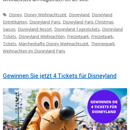
Schlagwörter
Disney
,
Disney Weihnachtszeit
,
Disneyland
,
Disneyland
Eintrittkarten
,
Disneyland Paris
,
Disneyland Paris Christmas
Saison
,
Disneyland Resort
,
Disneyland Tagestickets
,
Disneyland
Tickets
,
Disneyland Weihnachten
,
Freizeitpark
,
Freizeitpark-
Tickets
,
Märchenhafte Disney Weihnachtszeit
,
Themenpark
,
Weihnachten im Disneyland Paris
Gewinnen Sie jetzt 4 Tickets für Disneyland