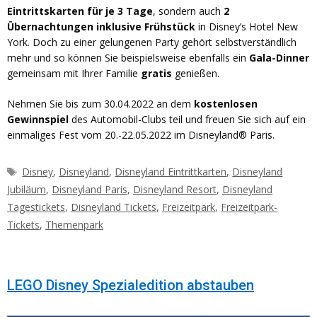
Eintrittskarten für je 3 Tage
, sondern auch
2
Übernachtungen inklusive Frühstück
in Disney’s Hotel New
York. Doch zu einer gelungenen Party gehört selbstverständlich
mehr und so können Sie beispielsweise ebenfalls ein
Gala-Dinner
gemeinsam mit Ihrer Familie
gratis
genießen.
Nehmen Sie bis zum 30.04.2022 an dem
kostenlosen
Gewinnspiel
des Automobil-Clubs teil und freuen Sie sich auf ein
einmaliges Fest vom 20.-22.05.2022 im Disneyland® Paris.
Schlagwörter
Disney
,
Disneyland
,
Disneyland Eintrittkarten
,
Disneyland
Jubiläum
,
Disneyland Paris
,
Disneyland Resort
,
Disneyland
Tagestickets
,
Disneyland Tickets
,
Freizeitpark
,
Freizeitpark-
Tickets
,
Themenpark
LEGO Disney Spezialedition abstauben