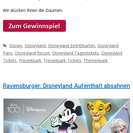
Wir drücken Ihnen die Daumen.
Schlagwörter
Disney
,
Disneyland
,
Disneyland Eintrittkarten
,
Disneyland
Paris
,
Disneyland Resort
,
Disneyland Tagestickets
,
Disneyland
Tickets
,
Freizeitpark
,
Freizeitpark-Tickets
,
Themenpark
Ravensburger: Disneyland Aufenthalt absahnen