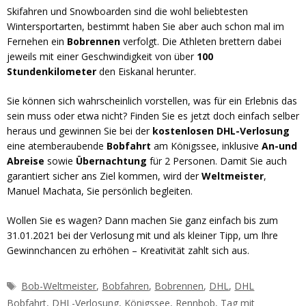
Skifahren und Snowboarden sind die wohl beliebtesten
Wintersportarten, bestimmt haben Sie aber auch schon mal im
Fernehen ein
Bobrennen
verfolgt. Die Athleten brettern dabei
jeweils mit einer Geschwindigkeit von über
100
Stundenkilometer
den Eiskanal herunter.
Sie können sich wahrscheinlich vorstellen, was für ein Erlebnis das
sein muss oder etwa nicht? Finden Sie es jetzt doch einfach selber
heraus und gewinnen Sie bei der
kostenlosen DHL-Verlosung
eine atemberaubende
Bobfahrt
am Königssee, inklusive
An-und
Abreise
sowie
Übernachtung
für 2 Personen. Damit Sie auch
garantiert sicher ans Ziel kommen, wird der
Weltmeister
,
Manuel Machata, Sie persönlich begleiten.
Wollen Sie es wagen? Dann machen Sie ganz einfach bis zum
31.01.2021 bei der Verlosung mit und als kleiner Tipp, um Ihre
Gewinnchancen zu erhöhen – Kreativität zahlt sich aus.
Schlagwörter
Bob-Weltmeister
,
Bobfahren
,
Bobrennen
,
DHL
,
DHL
Bobfahrt
,
DHL-Verlosung
,
Königssee
,
Rennbob
,
Tag mit