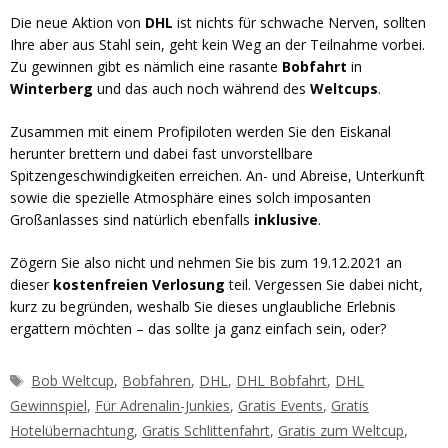
Die neue Aktion von
DHL
ist nichts für schwache Nerven, sollten
Ihre aber aus Stahl sein, geht kein Weg an der Teilnahme vorbei.
Zu gewinnen gibt es nämlich eine rasante
Bobfahrt
in
Winterberg
und das auch noch während des
Weltcups
.
Zusammen mit einem Profipiloten werden Sie den Eiskanal
herunter brettern und dabei fast unvorstellbare
Spitzengeschwindigkeiten erreichen. An- und Abreise, Unterkunft
sowie die spezielle Atmosphäre eines solch imposanten
Großanlasses sind natürlich ebenfalls
inklusive
.
Zögern Sie also nicht und nehmen Sie bis zum 19.12.2021 an
dieser
kostenfreien Verlosung
teil. Vergessen Sie dabei nicht,
kurz zu begründen, weshalb Sie dieses unglaubliche Erlebnis
ergattern möchten – das sollte ja ganz einfach sein, oder?
Schlagwörter
Bob Weltcup
,
Bobfahren
,
DHL
,
DHL Bobfahrt
,
DHL
Gewinnspiel
,
Für Adrenalin-Junkies
,
Gratis Events
,
Gratis
Hotelübernachtung
,
Gratis Schlittenfahrt
,
Gratis zum Weltcup
,