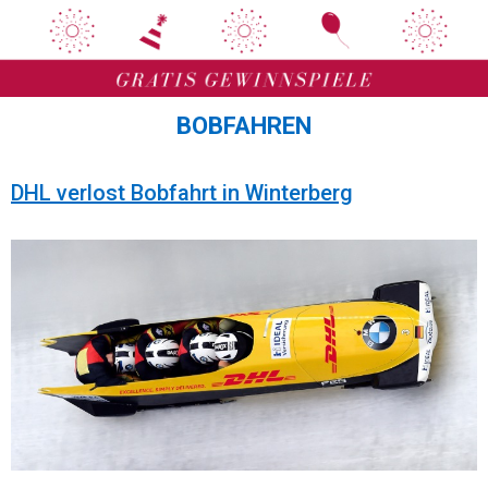
Zum
Zum
Inhalt
Inhalt
springen
springen
BOBFAHREN
DHL verlost Bobfahrt in Winterberg