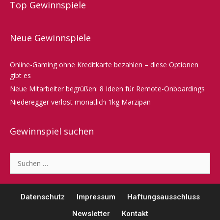
Top Gewinnspiele
Neue Gewinnspiele
Online-Gaming ohne Kreditkarte bezahlen – diese Optionen
gibt es
Neue Mitarbeiter begrüßen: 8 Ideen für Remote-Onboardings
Niederegger verlost monatlich 1kg Marzipan
Gewinnspiel suchen
Suche
nach:
Datenschutz
Impressum
Haftungsausschluss
Newsletter
Kontakt