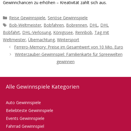
Gewinnchancen zu erhöhen – Kreativität zahlt sich aus.
Kategorien
Reise Gewinnspiele
,
Seriöse Gewinnspiele
Schlagwörter
Bob-Weltmeister
,
Bobfahren
,
Bobrennen
,
DHL
,
DHL
Bobfahrt
,
DHL-Verlosung
,
Königssee
,
Rennbob
,
Tag mit
Weltmeister
,
Übernachtung
,
Wintersport
Ferrero-Memory: Preise im Gesamtwert von 10 Mio. Euro
Winterzauber-Gewinnspiel: Familienkarte für Spreewelten
gewinnen
Alle Gewinnspiele Kategorien
Auto Gewinnspiele
Beliebteste Gewinnspiele
Events Gewinnspiele
Fahrrad Gewinnspiel