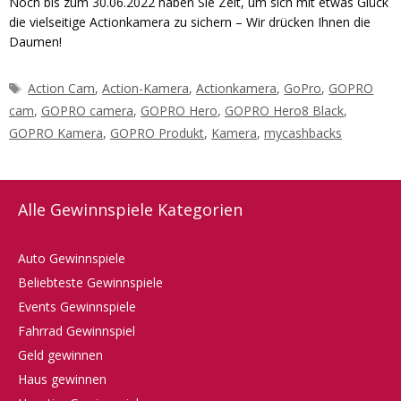
Noch bis zum 30.06.2022 haben Sie Zeit, um sich mit etwas Glück
die vielseitige Actionkamera zu sichern – Wir drücken Ihnen die
Daumen!
Schlagwörter
Action Cam
,
Action-Kamera
,
Actionkamera
,
GoPro
,
GOPRO
cam
,
GOPRO camera
,
GOPRO Hero
,
GOPRO Hero8 Black
,
GOPRO Kamera
,
GOPRO Produkt
,
Kamera
,
mycashbacks
Alle Gewinnspiele Kategorien
Auto Gewinnspiele
Beliebteste Gewinnspiele
Events Gewinnspiele
Fahrrad Gewinnspiel
Geld gewinnen
Haus gewinnen