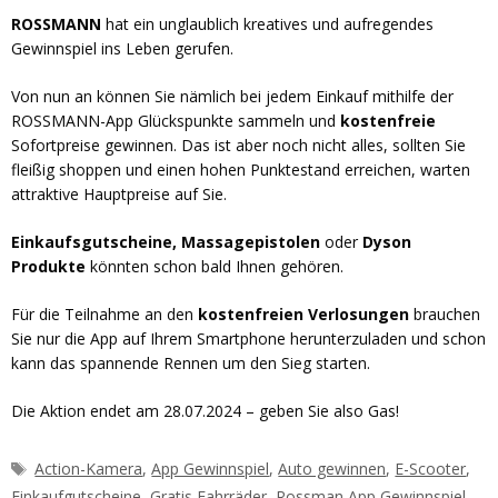
ROSSMANN
hat ein unglaublich kreatives und aufregendes
Gewinnspiel ins Leben gerufen.
Von nun an können Sie nämlich bei jedem Einkauf mithilfe der
ROSSMANN-App Glückspunkte sammeln und
kostenfreie
Sofortpreise gewinnen. Das ist aber noch nicht alles, sollten Sie
fleißig shoppen und einen hohen Punktestand erreichen, warten
attraktive Hauptpreise auf Sie.
Einkaufsgutscheine, Massagepistolen
oder
Dyson
Produkte
könnten schon bald Ihnen gehören.
Für die Teilnahme an den
kostenfreien Verlosungen
brauchen
Sie nur die App auf Ihrem Smartphone herunterzuladen und schon
kann das spannende Rennen um den Sieg starten.
Die Aktion endet am 28.07.2024 – geben Sie also Gas!
Schlagwörter
Action-Kamera
,
App Gewinnspiel
,
Auto gewinnen
,
E-Scooter
,
Einkaufgutscheine
,
Gratis Fahrräder
,
Rossman App Gewinnspiel
,