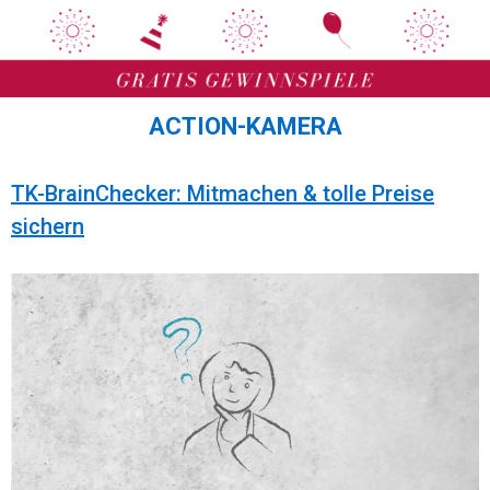
Zum
Zum
Inhalt
Inhalt
springen
springen
ACTION-KAMERA
TK-BrainChecker: Mitmachen & tolle Preise
sichern