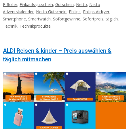
E-Roller
,
Einkaufsgutschein
,
Gutschein
,
Netto
,
Netto
Adventskalender
,
Netto Gutschein
,
Philips
,
Philips Airfryer
,
Smartphone
,
Smartwatch
,
Sofortgewinne
,
Sofortpreis
,
täglich
,
Technik
,
Technikprodukte
ALDI Reisen & kinder – Preis auswählen &
täglich mitmachen