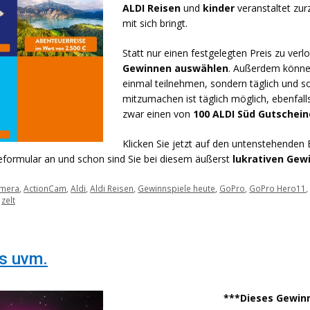
ALDI Reisen
und
kinder
veranstaltet zur
mit sich bringt.
Statt nur einen festgelegten Preis zu ver
Gewinnen auswählen
. Außerdem könne
einmal teilnehmen, sondern täglich und s
mitzumachen ist täglich möglich, ebenfall
zwar einen von
100 ALDI Süd Gutschei
Klicken Sie jetzt auf den untenstehenden
eformular an und schon sind Sie bei diesem äußerst
lukrativen Gew
amera
,
ActionCam
,
Aldi
,
Aldi Reisen
,
Gewinnspiele heute
,
GoPro
,
GoPro Hero11
,
zelt
s uvm.
***Dieses Gewinn