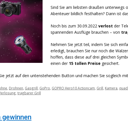
Sind Sie am liebsten draußen unterwegs o
Abenteuer bildlich festhalten? Dann ist d
Noch bis zum 30.09.2022
verlost
der Tel
spannenden Ausflüge brauchen – von
tra
Nehmen Sie jetzt teil, indem Sie sich ein
erledigt, brauchen Sie nur noch die Walz
hoffen, dass diese auf drei gleichen Symbo
einen der
15 tollen Preise
gesichert.
 Sie jetzt auf den untenstehenden Button und machen Sie sogleich mi
ohne
,
Drohnen
,
Gasgrill
,
GoPro
,
GOPRO Hero10 Actioncam
,
Grill
,
Kamera
,
quad
Verlosung
,
tragbarer Grill
m gewinnen