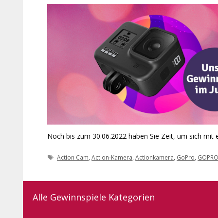
Noch bis zum 30.06.2022 haben Sie Zeit, um sich mit 
Schlagwörter
Action Cam
,
Action-Kamera
,
Actionkamera
,
GoPro
,
GOPRO
Alle Gewinnspiele Kategorien