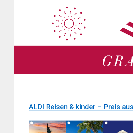
Zum
Zum
Inhalt
Inhalt
springen
springen
ALDI Reisen & kinder – Preis au