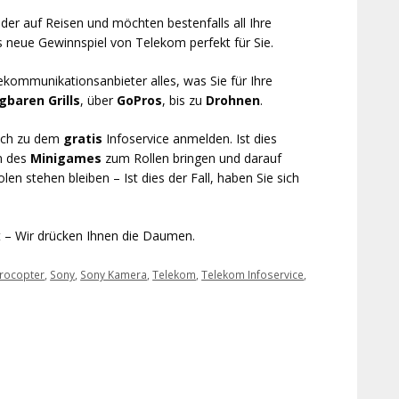
der auf Reisen und möchten bestenfalls all Ihre
as neue Gewinnspiel von Telekom perfekt für Sie.
ekommunikationsanbieter alles, was Sie für Ihre
gbaren Grills
, über
GoPros
, bis zu
Drohnen
.
fach zu dem
gratis
Infoservice anmelden. Ist dies
en des
Minigames
zum Rollen bringen und darauf
len stehen bleiben – Ist dies der Fall, haben Sie sich
t – Wir drücken Ihnen die Daumen.
rocopter
,
Sony
,
Sony Kamera
,
Telekom
,
Telekom Infoservice
,