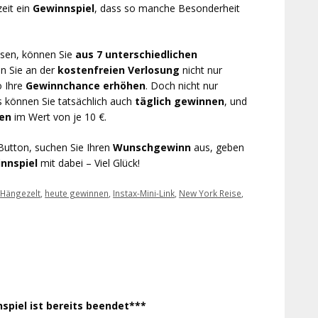
zeit ein
Gewinnspiel
, dass so manche Besonderheit
losen, können Sie
aus 7 unterschiedlichen
n Sie an der
kostenfreien Verlosung
nicht nur
o Ihre
Gewinnchance erhöhen
. Doch nicht nur
s können Sie tatsächlich auch
täglich gewinnen
, und
nen
im Wert von je 10 €.
 Button, suchen Sie Ihren
Wunschgewinn
aus, geben
innspiel
mit dabei – Viel Glück!
,
Hängezelt
,
heute gewinnen
,
Instax-Mini-Link
,
New York Reise
,
spiel ist bereits beendet***