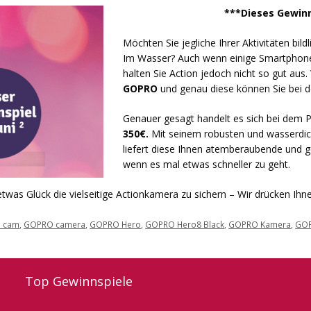
***Dieses Gewinn
Möchten Sie jegliche Ihrer Aktivitäten bil
Im Wasser? Auch wenn einige Smartphone
halten Sie Action jedoch nicht so gut aus
GOPRO
und genau diese können Sie bei d
Genauer gesagt handelt es sich bei dem P
350€.
Mit seinem robusten und wasserdich
liefert diese Ihnen atemberaubende und 
wenn es mal etwas schneller zu geht.
etwas Glück die vielseitige Actionkamera zu sichern – Wir drücken Ih
 cam
,
GOPRO camera
,
GOPRO Hero
,
GOPRO Hero8 Black
,
GOPRO Kamera
,
GOP
Top Gewinnspiele