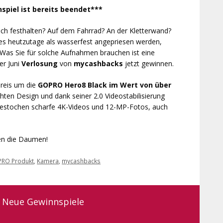
spiel ist bereits beendet***
dlich festhalten? Auf dem Fahrrad? An der Kletterwand?
s heutzutage als wasserfest angepriesen werden,
. Was Sie für solche Aufnahmen brauchen ist eine
er Juni
Verlosung
von
mycashbacks
jetzt gewinnen.
reis um die
GOPRO Hero8 Black im Wert von über
ten Design und dank seiner 2.0 Videostabilisierung
gestochen scharfe 4K-Videos und 12-MP-Fotos, auch
nen die Daumen!
RO Produkt
,
Kamera
,
mycashbacks
Neue Gewinnspiele