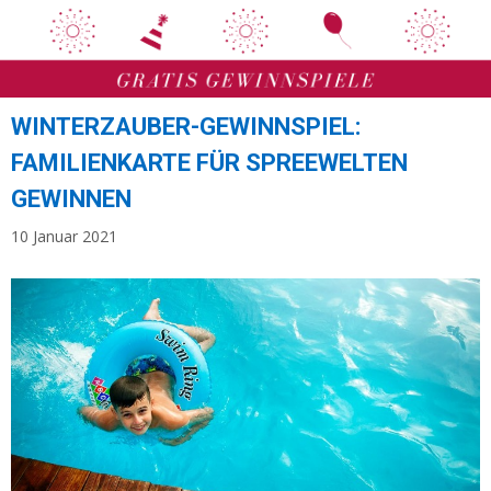
Zum
Zum
Inhalt
Inhalt
springen
springen
WINTERZAUBER-GEWINNSPIEL:
FAMILIENKARTE FÜR SPREEWELTEN
GEWINNEN
10 Januar 2021