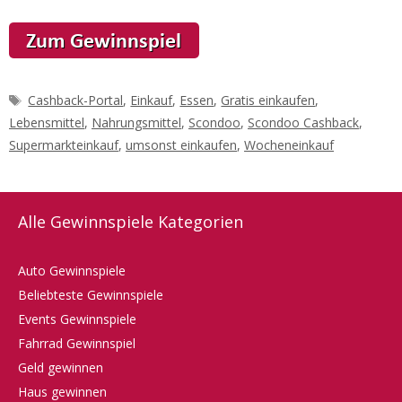
Schlagwörter
Cashback-Portal
,
Einkauf
,
Essen
,
Gratis einkaufen
,
Lebensmittel
,
Nahrungsmittel
,
Scondoo
,
Scondoo Cashback
,
Supermarkteinkauf
,
umsonst einkaufen
,
Wocheneinkauf
Alle Gewinnspiele Kategorien
Auto Gewinnspiele
Beliebteste Gewinnspiele
Events Gewinnspiele
Fahrrad Gewinnspiel
Geld gewinnen
Haus gewinnen