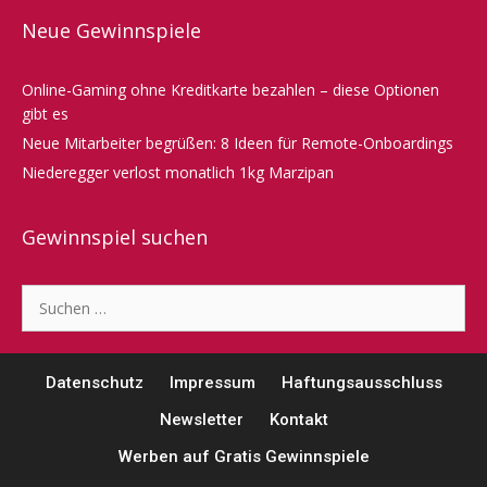
Neue Gewinnspiele
Online-Gaming ohne Kreditkarte bezahlen – diese Optionen
gibt es
Neue Mitarbeiter begrüßen: 8 Ideen für Remote-Onboardings
Niederegger verlost monatlich 1kg Marzipan
Gewinnspiel suchen
Suche
nach:
Datenschutz
Impressum
Haftungsausschluss
Newsletter
Kontakt
Werben auf Gratis Gewinnspiele