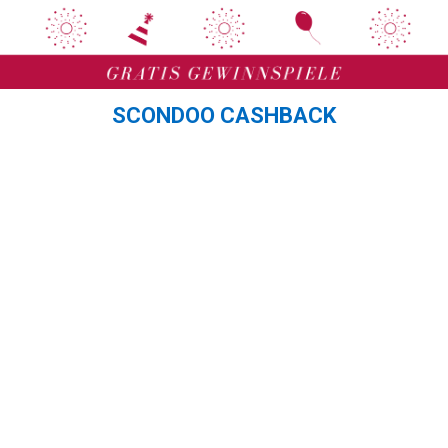
Zum
Zum
Inhalt
Inhalt
springen
springen
SCONDOO CASHBACK