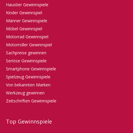
Haustier Gewinnspiele
Kinder Gewinnspiel
Männer Gewinnspiele
Möbel Gewinnspiel
Motorrad Gewinnspiel
Motorroller Gewinnspiel
Sachpreise gewinnen
Seriöse Gewinnspiele
Smartphone Gewinnspiele
Spielzeug Gewinnspiele
Von bekannten Marken
Werkzeug gewinnen
Zeitschriften Gewinnspiele
Top Gewinnspiele