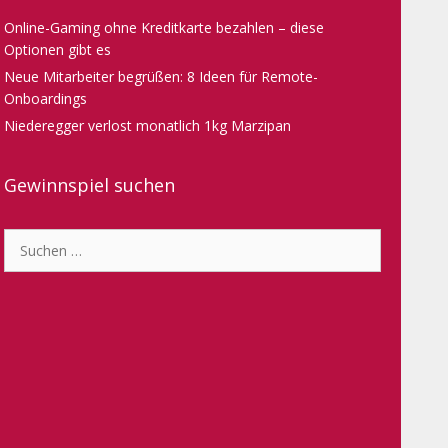
Online-Gaming ohne Kreditkarte bezahlen – diese
Optionen gibt es
Neue Mitarbeiter begrüßen: 8 Ideen für Remote-
Onboardings
Niederegger verlost monatlich 1kg Marzipan
Gewinnspiel suchen
Suche
nach: