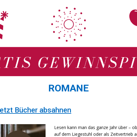
ROMANE
Jetzt Bücher absahnen
Lesen kann man das ganze Jahr über – ob
auf dem Liegestuhl oder als Zeitvertrieb 