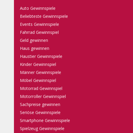
Auto Gewinnspiele
Beliebteste Gewinnspiele
Events Gewinnspiele
Fahrrad Gewinnspiel
Geld gewinnen
Haus gewinnen
Haustier Gewinnspiele
Kinder Gewinnspiel
Männer Gewinnspiele
Möbel Gewinnspiel
Motorrad Gewinnspiel
Motorroller Gewinnspiel
Sachpreise gewinnen
Seriöse Gewinnspiele
Smartphone Gewinnspiele
Spielzeug Gewinnspiele