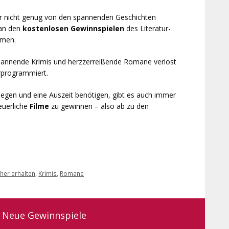
gar nicht genug von den spannenden Geschichten
 an den
kostenlosen Gewinnspielen
des Literatur-
hmen.
pannende Krimis und herzzerreißende Romane verlost
rprogrammiert.
egen und eine Auszeit benötigen, gibt es auch immer
uerliche
Filme
zu gewinnen – also ab zu den
her erhalten
,
Krimis
,
Romane
Neue Gewinnspiele