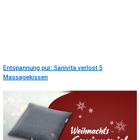
Entspannung pur: Sanivita verlost 5
Massagekissen