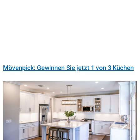
Mövenpick: Gewinnen Sie jetzt 1 von 3 Küchen