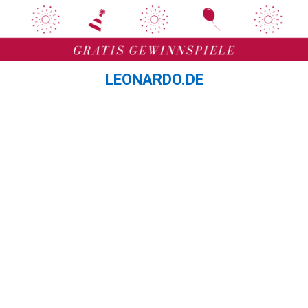
Zum
Zum
Inhalt
Inhalt
springen
springen
LEONARDO.DE