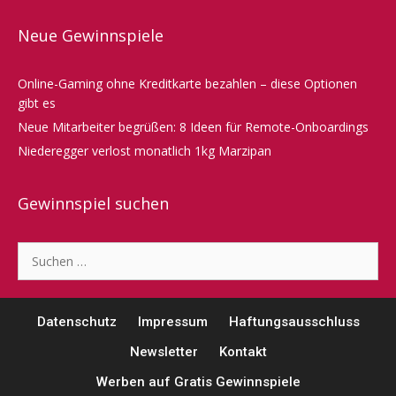
Neue Gewinnspiele
Online-Gaming ohne Kreditkarte bezahlen – diese Optionen
gibt es
Neue Mitarbeiter begrüßen: 8 Ideen für Remote-Onboardings
Niederegger verlost monatlich 1kg Marzipan
Gewinnspiel suchen
Suche
nach:
Datenschutz
Impressum
Haftungsausschluss
Newsletter
Kontakt
Werben auf Gratis Gewinnspiele