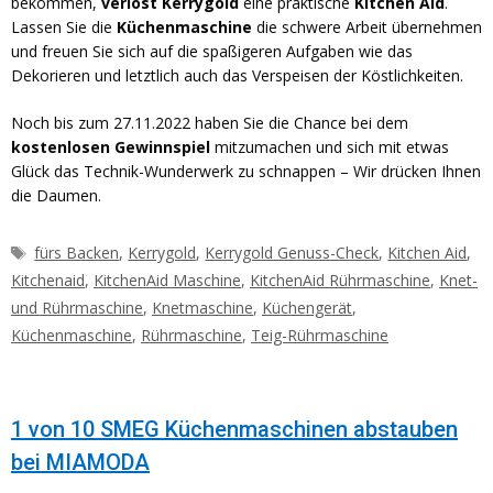
bekommen,
verlost
Kerrygold
eine praktische
Kitchen Aid
.
Lassen Sie die
Küchenmaschine
die schwere Arbeit übernehmen
und freuen Sie sich auf die spaßigeren Aufgaben wie das
Dekorieren und letztlich auch das Verspeisen der Köstlichkeiten.
Noch bis zum 27.11.2022 haben Sie die Chance bei dem
kostenlosen Gewinnspiel
mitzumachen und sich mit etwas
Glück das Technik-Wunderwerk zu schnappen – Wir drücken Ihnen
die Daumen.
Schlagwörter
fürs Backen
,
Kerrygold
,
Kerrygold Genuss-Check
,
Kitchen Aid
,
Kitchenaid
,
KitchenAid Maschine
,
KitchenAid Rührmaschine
,
Knet-
und Rührmaschine
,
Knetmaschine
,
Küchengerät
,
Küchenmaschine
,
Rührmaschine
,
Teig-Rührmaschine
1 von 10 SMEG Küchenmaschinen abstauben
bei MIAMODA