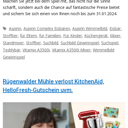
Machen Sie jetzt bei dem Spiel mit, das nicht nur die Sinne
schärft, sondern auch die Chance auf fantastische Preise bietet
und sichern Sie sich einen von Ihnen noch bis zum 31.01.2024.
Schlagwörter
Aspirin
,
Aspirin Complex Eisbären
,
Aspirin Wimmelbild
,
Eisbär-
Stofftier
,
für Eltern
,
für Familien
,
Für Kinder
,
Küchengerät
,
Mixer
,
Standmixer
,
Stofftier
,
Suchbild
,
Suchbild Gewinnspiel
,
Suchspiel
,
Teddybär
,
Vitamix A3500i
,
Vitamix A3500i Mixer
,
Wimmelbild
Gewinnspiel
Rügenwalder Mühle verlost KitchenAid,
HelloFresh-Gutschein uvm.