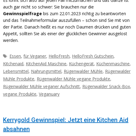
Es lohnt sich also auf jeden Fall mitzumachen und das Ganze ist
auch gar nicht so schwer: Sie brauchen nur die
Gewinnspielfrage
bis zum 22.01.2023 richtig zu beantworten
und das Teilnahmeformular auszufüllen – schon sind Sie mit von
der Partie. Danach heißt es nur noch Daumen drücken und guten
Appetit, sollten Sie als einer der glücklichen Gewinner ausgelost
werden.
Schlagwörter
Essen
,
für Veganer
,
HelloFresh
,
HelloFresh Gutschein
,
Kitchenaid
,
KitchenAid Maschine
,
Küchengerät
,
Küchenmaschine
,
Lebensmittel
,
Nahrungsmittel
,
Rügenwalder Mühle
,
Rügenwalder
Mühle Produkte
,
Rügenwalder Mühle vegane Produkte
,
Rügenwalder Mühle veganer Aufschnitt
,
Rügenwalder Snack-Box
,
vegane Produkte
,
Veganuary
Kerrygold Gewinnspiel: Jetzt eine Kitchen Aid
absahnen