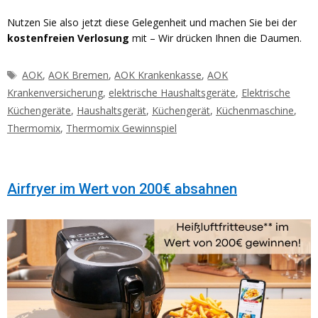
Nutzen Sie also jetzt diese Gelegenheit und machen Sie bei der
kostenfreien Verlosung
mit – Wir drücken Ihnen die Daumen.
Schlagwörter
AOK
,
AOK Bremen
,
AOK Krankenkasse
,
AOK
Krankenversicherung
,
elektrische Haushaltsgeräte
,
Elektrische
Küchengeräte
,
Haushaltsgerät
,
Küchengerät
,
Küchenmaschine
,
Thermomix
,
Thermomix Gewinnspiel
Airfryer im Wert von 200€ absahnen