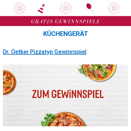
Zum
Zum
Inhalt
Inhalt
springen
springen
KÜCHENGERÄT
Dr. Oetker Pizzatyp Gewinnspiel