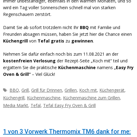
immer unbeständiger, ebenfalls in den warmen Monaten, und so
wird ein Tag voller Sonnenschein schnell mal von starken
Regenschauern zerstört.
Damit Sie ab sofort trotzdem nicht Ihr
BBQ
mit Familie und
Freunden absagen müssen, haben Sie jetzt hier die Chance einen
Küchengrill
von
Tefal
gratis
zu
gewinnen
.
Nehmen Sie dafür einfach noch bis zum 11.08.2021 an der
kostenfreien Verlosung
der Rezept-Seite „Koch mit“ teil und
ergattern Sie die praktische
Küchenmaschine
namens „
Easy Fry
Oven & Grill“
– Viel Glück!
Schlagwörter
BBQ
,
Grill
,
Grill für Drinnen
,
Grillen
,
Koch mit
,
Küchengerät
,
Küchengrill
,
Küchenmaschine
,
Küchenmaschine zum Grillen
,
Media Markt
,
Tefal
,
Tefal Easy Fry Oven & Grill
1 von 3 Vorwerk Thermomix TM6 dank for me: