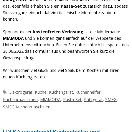
das, ebenfalls erhalten Sie ein
Pasta-Set
zusätzlich dazu, sodass
Sie sich ganz einfach daheim italienische Momente zaubern
können.
Sponsor dieser
kostenfreien Verlosung
ist die Modemarke
MIAMODA
und Sie können ganz einfach auf der Webseite des
Unternehmens mitmachen. Füllen Sie dafür einfach bis spätestens
30.06.2022 das Formular aus und beantworten Sie kurz die
Gewinnspielfrage.
Wir wünschen viel Glück und viel Spaß beim Kochen mit Ihren
neuen Küchengeräten.
Schlagwörter
Elektrogerät
,
Küche
,
Küchengerät
,
Küchenhelfer
,
Küchenmaschinen
,
MIAMODA
,
Pasta-Set
,
Rührgerät
,
SMEG
,
SMEG Küchenmaschinen
EDEKA verschenkt Küchenhelfer und