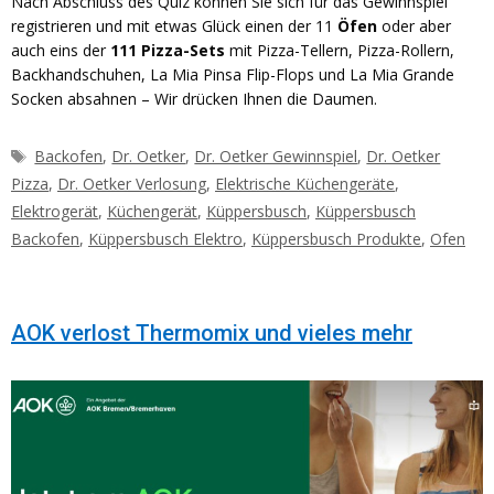
Nach Abschluss des Quiz können Sie sich für das Gewinnspiel
registrieren und mit etwas Glück einen der 11
Öfen
oder aber
auch eins der
111 Pizza-Sets
mit Pizza-Tellern, Pizza-Rollern,
Backhandschuhen, La Mia Pinsa Flip-Flops und La Mia Grande
Socken absahnen – Wir drücken Ihnen die Daumen.
Schlagwörter
Backofen
,
Dr. Oetker
,
Dr. Oetker Gewinnspiel
,
Dr. Oetker
Pizza
,
Dr. Oetker Verlosung
,
Elektrische Küchengeräte
,
Elektrogerät
,
Küchengerät
,
Küppersbusch
,
Küppersbusch
Backofen
,
Küppersbusch Elektro
,
Küppersbusch Produkte
,
Ofen
AOK verlost Thermomix und vieles mehr