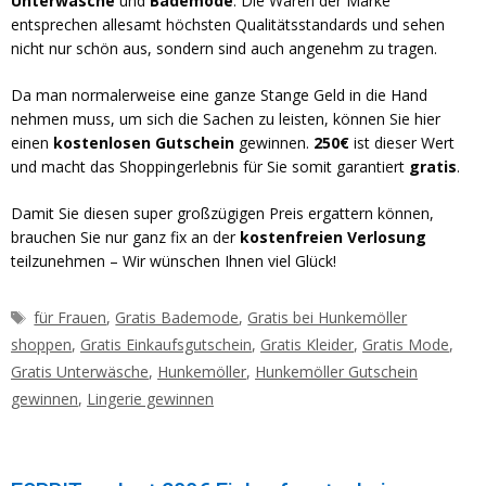
Unterwäsche
und
Bademode
. Die Waren der Marke
entsprechen allesamt höchsten Qualitätsstandards und sehen
nicht nur schön aus, sondern sind auch angenehm zu tragen.
Da man normalerweise eine ganze Stange Geld in die Hand
nehmen muss, um sich die Sachen zu leisten, können Sie hier
einen
kostenlosen Gutschein
gewinnen.
250€
ist dieser Wert
und macht das Shoppingerlebnis für Sie somit garantiert
gratis
.
Damit Sie diesen super großzügigen Preis ergattern können,
brauchen Sie nur ganz fix an der
kostenfreien Verlosung
teilzunehmen – Wir wünschen Ihnen viel Glück!
Schlagwörter
für Frauen
,
Gratis Bademode
,
Gratis bei Hunkemöller
shoppen
,
Gratis Einkaufsgutschein
,
Gratis Kleider
,
Gratis Mode
,
Gratis Unterwäsche
,
Hunkemöller
,
Hunkemöller Gutschein
gewinnen
,
Lingerie gewinnen