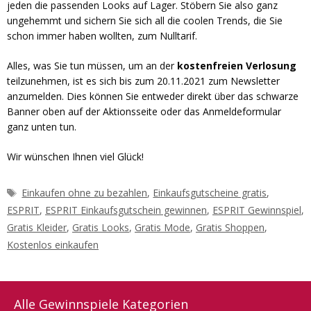
jeden die passenden Looks auf Lager. Stöbern Sie also ganz
ungehemmt und sichern Sie sich all die coolen Trends, die Sie
schon immer haben wollten, zum Nulltarif.
Alles, was Sie tun müssen, um an der
kostenfreien Verlosung
teilzunehmen, ist es sich bis zum 20.11.2021 zum Newsletter
anzumelden. Dies können Sie entweder direkt über das schwarze
Banner oben auf der Aktionsseite oder das Anmeldeformular
ganz unten tun.
Wir wünschen Ihnen viel Glück!
Schlagwörter
Einkaufen ohne zu bezahlen
,
Einkaufsgutscheine gratis
,
ESPRIT
,
ESPRIT Einkaufsgutschein gewinnen
,
ESPRIT Gewinnspiel
,
Gratis Kleider
,
Gratis Looks
,
Gratis Mode
,
Gratis Shoppen
,
Kostenlos einkaufen
Alle Gewinnspiele Kategorien