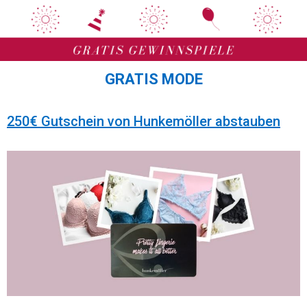
Zum
Zum
Inhalt
Inhalt
springen
springen
GRATIS MODE
250€ Gutschein von Hunkemöller abstauben