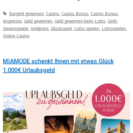
Schlagwörter
Bargeld gewinnen
,
Casino
,
Casino Bonus
,
Casino Bonus-
Angebote
,
Geld gewinnen
,
Geld gewinnen beim Lotto
,
Geld-
Gewinnspiele
,
Geldpreis
,
Glücksspiel
,
Lotto spielen
,
Lottospielen
,
Online-Casino
MIAMODE schenkt Ihnen mit etwas Glück
1.000€ Urlaubsgeld