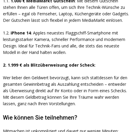
1.1.
1.000 € MediaMarkt Gutschein
: Mit diesem Gutschein
stehen Ihnen alle Türen offen, um sich Ihre Technik-Wünsche zu
erfüllen – egal ob Fernseher, Laptop, Küchengeräte oder Gadgets.
Der Gutschein lässt sich flexibel in jedem MediaMarkt einlösen.
1.2.
iPhone 14
: Apples neuestes Flaggschiff-Smartphone mit
leistungsstarker Kamera, schneller Performance und modernem
Design. Ideal für Technik-Fans und alle, die stets das neueste
Modell in der Hand halten wollen.
2. 1.999 € als Blitzüberweisung oder Scheck
:
Wer lieber den Geldwert bevorzugt, kann sich stattdessen für den
gesamten Gewinnbetrag als Auszahlung entscheiden – entweder
als Überweisung direkt auf Ihr Konto oder in Form eines Schecks.
Mit diesem Geldbetrag können Sie Ihre Träume wahr werden
lassen, ganz nach Ihren Vorstellungen.
Wie können Sie teilnehmen?
Mitmachen ist unkompliziert und dauert nur wenige Minuten: