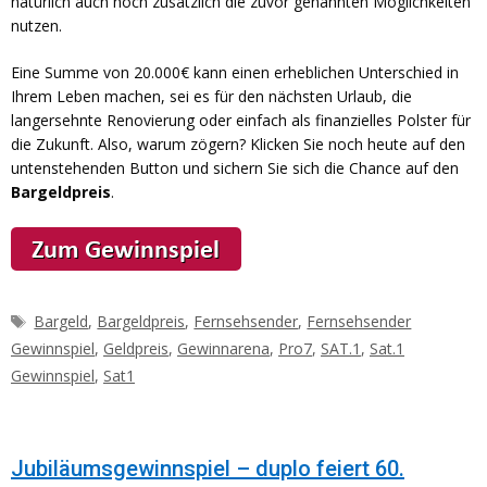
natürlich auch noch zusätzlich die zuvor genannten Möglichkeiten
nutzen.
Eine Summe von 20.000€ kann einen erheblichen Unterschied in
Ihrem Leben machen, sei es für den nächsten Urlaub, die
langersehnte Renovierung oder einfach als finanzielles Polster für
die Zukunft. Also, warum zögern? Klicken Sie noch heute auf den
untenstehenden Button und sichern Sie sich die Chance auf den
Bargeldpreis
.
Schlagwörter
Bargeld
,
Bargeldpreis
,
Fernsehsender
,
Fernsehsender
Gewinnspiel
,
Geldpreis
,
Gewinnarena
,
Pro7
,
SAT.1
,
Sat.1
Gewinnspiel
,
Sat1
Jubiläumsgewinnspiel – duplo feiert 60.