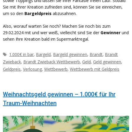
sowie Toppings und lassen Sie Ihrer Fantasie freien Lauf. Sobald
Sie mit Ihrer Kreation zufrieden sind, können Sie sie einreichen,
um so den
Bargeldpreis
abzusahnen.
Also, worauf warten Sie noch? Machen Sie noch bis zum
29.02.2024 mit und wer weiß, vielleicht sind Sie der
Gewinner
und
sehen Ihre Kreation bald im Supermarktregal.
Schlagwörter
1.000€ in bar
,
Bargeld
,
Bargeld gewinnen
,
Brandt
,
Brandt
Zwieback
,
Brandt Zwieback Wettbewerb
,
Geld
,
Geld gewinnen
,
Geldpreis
,
Verlosung
,
Wettbewerb
,
Wettbewerb mit Geldpreis
Weihnachtsgeld gewinnen – 1.000€ für Ihr
Traum-Weihnachten