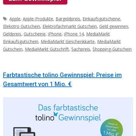
Schlagwörter
Apple
,
Apple-Produkte
,
Bargeldpreis
,
Einkaufsgutscheine
,
Elekotro Gutschein
,
Elektrofachmarkt Gutschein
,
Geld gewinnen
,
Geldpreis
,
Gutscheine
,
iPhone
,
iPhone 14
,
MediaMarkt
Einkaufsgutschein
,
MediaMarkt Geschenkkarte
,
MediaMarkt
Gutschein
,
MediaMarkt Gutschrift
,
Sachpreis
,
Shopping-Gutschein
Farbtastische tolino Gewinnspiel: Preise im
Gesamtwert von 1 Mio. €