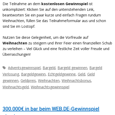
Die Teilnahme an dem
kostenlosen Gewinnspiel
ist
unkompliziert: Klicken Sie auf den untenstehenden Link,
beantworten Sie ein paar kurze und einfach Fragen rundum
Weihnachten, füllen Sie das Teilnahmeformular aus und schon
sind Sie im Lostopf.
Nutzen Sie diese Gelegenheit, um die Vorfreude auf
Weihnachten
zu steigern und Ihrer Feier einen finanziellen Schub
zu verleihen – Viel Glück und eine festliche Zeit voller Freude und
Überraschungen!
Schlagwörter
Adventsgewinnspiel
,
Bargeld
,
Bargeld gewinnen
,
Bargeld
Verlosung
,
Bargeldgewinn
,
Echtgeldgewinne
,
Geld
,
Geld
gewinnen
,
Geldpreis
,
Weihnachten
,
Weihnachtsbonus
,
Weihnachtsgeld
,
Weihnachtsgewinnspiel
300.000€ in bar beim WEB.DE-Gewinnspiel