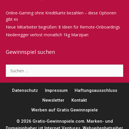
Online-Gaming ohne Kreditkarte bezahlen – diese Optionen
gibt es
Neue Mitarbeiter begrüßen: 8 Ideen für Remote-Onboardings
Niederegger verlost monatlich 1kg Marzipan
Gewinnspiel suchen
Suche
nach:
Datenschutz
Impressum
Haftungsausschluss
Newsletter
Kontakt
Werben auf Gratis Gewinnspiele
© 2026 Gratis-Gewinnspiele.com. Marken- und
Domaininhaber ist
Internet Ventures
. Webseitenbetreiber