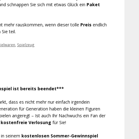
und schnappen Sie sich mit etwas Glück ein
Paket
cht mehr rauskommen, wenn dieser tolle
Preis
endlich
ie teil.
ielwaren
,
Spielzeug
spiel ist bereits beendet***
kt, dass es nicht mehr nur einfach irgendein
neration für Generation haben die kleinen Figuren
pielen angeregt – Ist auch Ihr Nachwuchs ein Fan der
e
kostenfreie Verlosung
für Sie!
 in seinem
kostenlosen Sommer-Gewinnspiel