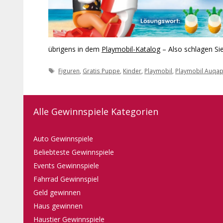
übrigens in dem
Playmobil-Katalog
– Also schlagen Si
Schlagwörter
Figuren
,
Gratis Puppe
,
Kinder
,
Playmobil
,
Playmobil Auqap
Alle Gewinnspiele Kategorien
Auto Gewinnspiele
Beliebteste Gewinnspiele
Events Gewinnspiele
Fahrrad Gewinnspiel
Geld gewinnen
Haus gewinnen
Haustier Gewinnspiele