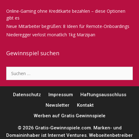
Online-Gaming ohne Kreditkarte bezahlen – diese Optionen
gibt es
Neue Mitarbeiter begrüßen: 8 Ideen für Remote-Onboardings
Niederegger verlost monatlich 1kg Marzipan
Gewinnspiel suchen
Suche
nach:
Datenschutz
Impressum
Haftungsausschluss
Newsletter
Kontakt
Werben auf Gratis Gewinnspiele
© 2026 Gratis-Gewinnspiele.com. Marken- und
Domaininhaber ist
Internet Ventures
. Webseitenbetreiber