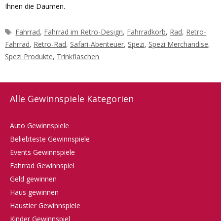
Ihnen die Daumen.
Schlagwörter
Fahrrad
,
Fahrrad im Retro-Design
,
Fahrradkorb
,
Rad
,
Retro-
Fahrrad
,
Retro-Rad
,
Safari-Abenteuer
,
Spezi
,
Spezi Merchandise
,
Spezi Produkte
,
Trinkflaschen
Alle Gewinnspiele Kategorien
Auto Gewinnspiele
Beliebteste Gewinnspiele
Events Gewinnspiele
Fahrrad Gewinnspiel
Geld gewinnen
Haus gewinnen
Haustier Gewinnspiele
Kinder Gewinnspiel