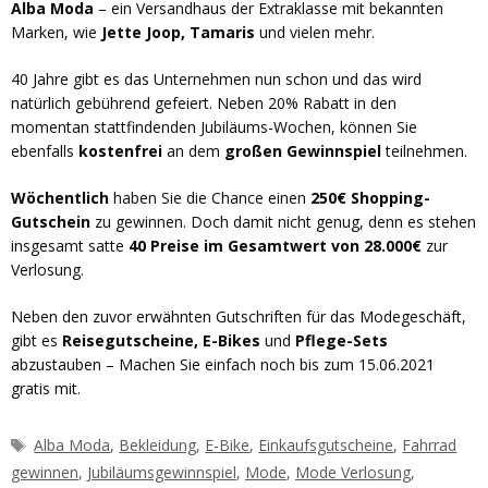
Alba Moda
– ein Versandhaus der Extraklasse mit bekannten
Marken, wie
Jette Joop, Tamaris
und vielen mehr.
40 Jahre gibt es das Unternehmen nun schon und das wird
natürlich gebührend gefeiert. Neben 20% Rabatt in den
momentan stattfindenden Jubiläums-Wochen, können Sie
ebenfalls
kostenfrei
an dem
großen Gewinnspiel
teilnehmen.
Wöchentlich
haben Sie die Chance einen
250€ Shopping-
Gutschein
zu gewinnen. Doch damit nicht genug, denn es stehen
insgesamt satte
40 Preise im Gesamtwert von 28.000€
zur
Verlosung.
Neben den zuvor erwähnten Gutschriften für das Modegeschäft,
gibt es
Reisegutscheine, E-Bikes
und
Pflege-Sets
abzustauben – Machen Sie einfach noch bis zum 15.06.2021
gratis mit.
Schlagwörter
Alba Moda
,
Bekleidung
,
E-Bike
,
Einkaufsgutscheine
,
Fahrrad
gewinnen
,
Jubiläumsgewinnspiel
,
Mode
,
Mode Verlosung
,