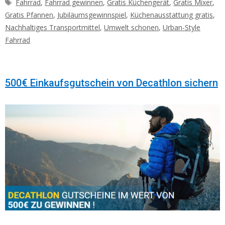
Schlagwörter
Fahrrad
,
Fahrrad gewinnen
,
Gratis Küchengerät
,
Gratis Mixer
,
Gratis Pfannen
,
Jubiläumsgewinnspiel
,
Küchenausstattung gratis
,
Nachhaltiges Transportmittel
,
Umwelt schonen
,
Urban-Style
Fahrrad
500€ Einkaufsgutschein von Decathlon sichern