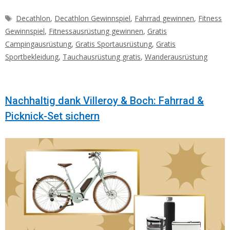
Schlagwörter
Decathlon
,
Decathlon Gewinnspiel
,
Fahrrad gewinnen
,
Fitness
Gewinnspiel
,
Fitnessausrüstung gewinnen
,
Gratis
Campingausrüstung
,
Gratis Sportausrüstung
,
Gratis
Sportbekleidung
,
Tauchausrüstung gratis
,
Wanderausrüstung
Nachhaltig dank Villeroy & Boch: Fahrrad &
Picknick-Set sichern