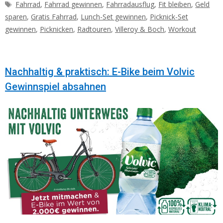
Schlagwörter
Fahrrad
,
Fahrrad gewinnen
,
Fahrradausflug
,
Fit bleiben
,
Geld
sparen
,
Gratis Fahrrad
,
Lunch-Set gewinnen
,
Picknick-Set
gewinnen
,
Picknicken
,
Radtouren
,
Villeroy & Boch
,
Workout
Nachhaltig & praktisch: E-Bike beim Volvic
Gewinnspiel absahnen