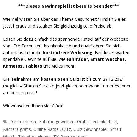
***Dieses Gewinnspiel ist bereits beendet***
Wie viel wissen Sie über das Thema Gesundheit? Finden Sie es
jetzt heraus und stauben Sie gleichzeitig tolle Preise ab.
Lösen Sie dazu einfach das spannende Rätsel auf der Webseite
von „Die Techniker“-Krankenkasse und qualifizieren Sie sich
automatisch für die
kostenfreie Verlosung
. Bei dieser warten
spendable Gewinne auf Sie, wie
Fahrräder, Smart Watches,
Kameras, Tablets
und vieles mehr.
Die Teilnahme am
kostenlosen Quiz
ist bis zum 29.12.2021
möglich – Starten Sie also jetzt gleich oder wann immer es Ihnen
am besten passt!
Wir wünschen Ihnen viel Glück!
Schlagwörter
Die Techniker
,
Fahrrad gewinnen
,
Gratis Technikartikel
,
Kamera gratis
,
Online-Rätsel
,
Quiz
,
Quiz-Gewinnspiel
,
Smart
Watch
,
Tablet gewinnen
,
TK-Brainchecker