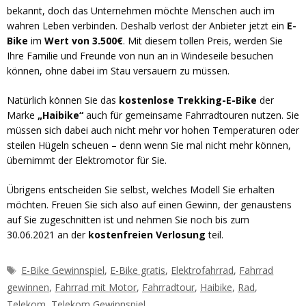
bekannt, doch das Unternehmen möchte Menschen auch im
wahren Leben verbinden. Deshalb verlost der Anbieter jetzt ein
E-
Bike
im
Wert von 3.500€
. Mit diesem tollen Preis, werden Sie
Ihre Familie und Freunde von nun an in Windeseile besuchen
können, ohne dabei im Stau versauern zu müssen.
Natürlich können Sie das
kostenlose Trekking-E-Bike
der
Marke
„Haibike“
auch für gemeinsame Fahrradtouren nutzen. Sie
müssen sich dabei auch nicht mehr vor hohen Temperaturen oder
steilen Hügeln scheuen – denn wenn Sie mal nicht mehr können,
übernimmt der Elektromotor für Sie.
Übrigens entscheiden Sie selbst, welches Modell Sie erhalten
möchten. Freuen Sie sich also auf einen Gewinn, der genaustens
auf Sie zugeschnitten ist und nehmen Sie noch bis zum
30.06.2021 an der
kostenfreien Verlosung
teil.
Schlagwörter
E-Bike Gewinnspiel
,
E-Bike gratis
,
Elektrofahrrad
,
Fahrrad
gewinnen
,
Fahrrad mit Motor
,
Fahrradtour
,
Haibike
,
Rad
,
Telekom
,
Telekom Gewinnspiel