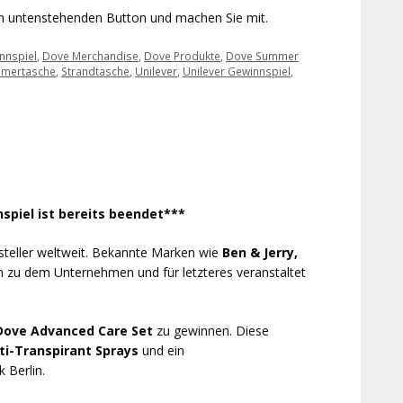
den untenstehenden Button und machen Sie mit.
nnspiel
,
Dove Merchandise
,
Dove Produkte
,
Dove Summer
mertasche
,
Strandtasche
,
Unilever
,
Unilever Gewinnspiel
,
spiel ist bereits beendet***
steller weltweit. Bekannte Marken wie
Ben & Jerry,
 zu dem Unternehmen und für letzteres veranstaltet
.
 Dove Advanced Care Set
zu gewinnen. Diese
i-Transpirant Sprays
und ein
 Berlin.