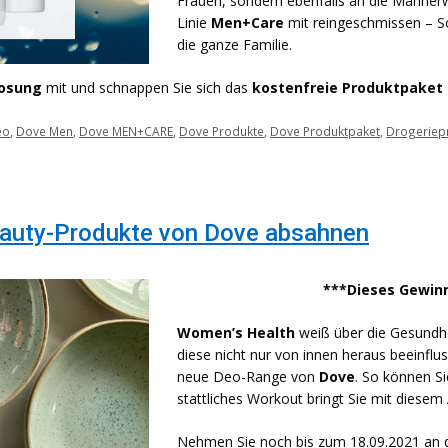
Frauen, sondern ebenfalls an die Männerwe
Linie
Men+Care
mit reingeschmissen – So
die ganze Familie.
losung
mit und schnappen Sie sich das
kostenfreie Produktpaket 
eo
,
Dove Men
,
Dove MEN+CARE
,
Dove Produkte
,
Dove Produktpaket
,
Drogeriep
eauty-Produkte von Dove absahnen
***Dieses Gewinn
Women’s Health
weiß über die Gesundhe
diese nicht nur von innen heraus beeinfl
neue Deo-Range von
Dove
. So können Si
stattliches Workout bringt Sie mit diesem 
Nehmen Sie noch bis zum 18.09.2021 an 