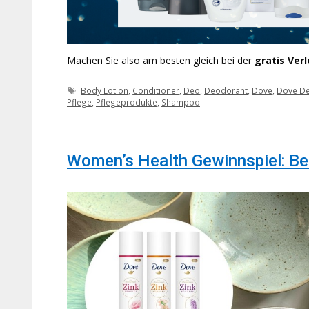
Machen Sie also am besten gleich bei der
gratis Ver
Schlagwörter
Body Lotion
,
Conditioner
,
Deo
,
Deodorant
,
Dove
,
Dove D
Pflege
,
Pflegeprodukte
,
Shampoo
Women’s Health Gewinnspiel: B