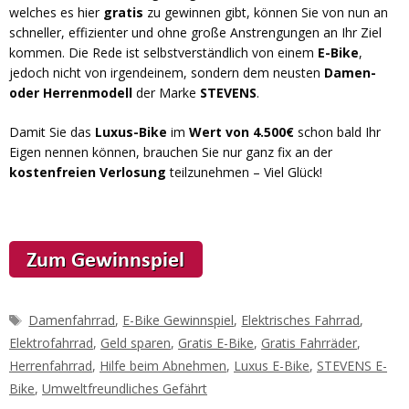
welches es hier
gratis
zu gewinnen gibt, können Sie von nun an
schneller, effizienter und ohne große Anstrengungen an Ihr Ziel
kommen. Die Rede ist selbstverständlich von einem
E-Bike
,
jedoch nicht von irgendeinem, sondern dem neusten
Damen-
oder Herrenmodell
der Marke
STEVENS
.
Damit Sie das
Luxus-Bike
im
Wert von 4.500€
schon bald Ihr
Eigen nennen können, brauchen Sie nur ganz fix an der
kostenfreien Verlosung
teilzunehmen – Viel Glück!
Schlagwörter
Damenfahrrad
,
E-Bike Gewinnspiel
,
Elektrisches Fahrrad
,
Elektrofahrrad
,
Geld sparen
,
Gratis E-Bike
,
Gratis Fahrräder
,
Herrenfahrrad
,
Hilfe beim Abnehmen
,
Luxus E-Bike
,
STEVENS E-
Bike
,
Umweltfreundliches Gefährt