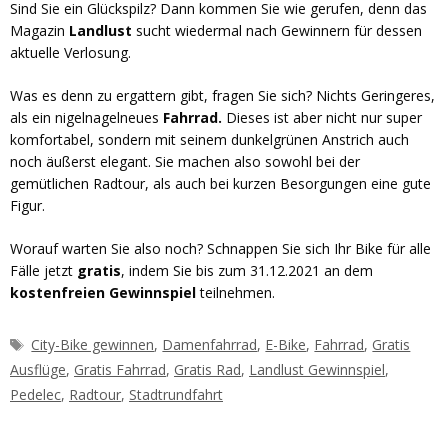
Sind Sie ein Glückspilz? Dann kommen Sie wie gerufen, denn das
Magazin
Landlust
sucht wiedermal nach Gewinnern für dessen
aktuelle Verlosung.
Was es denn zu ergattern gibt, fragen Sie sich? Nichts Geringeres,
als ein nigelnagelneues
Fahrrad.
Dieses ist aber nicht nur super
komfortabel, sondern mit seinem dunkelgrünen Anstrich auch
noch äußerst elegant. Sie machen also sowohl bei der
gemütlichen Radtour, als auch bei kurzen Besorgungen eine gute
Figur.
Worauf warten Sie also noch? Schnappen Sie sich Ihr Bike für alle
Fälle jetzt
gratis
, indem Sie bis zum 31.12.2021 an dem
kostenfreien Gewinnspiel
teilnehmen.
Schlagwörter
City-Bike gewinnen
,
Damenfahrrad
,
E-Bike
,
Fahrrad
,
Gratis
Ausflüge
,
Gratis Fahrrad
,
Gratis Rad
,
Landlust Gewinnspiel
,
Pedelec
,
Radtour
,
Stadtrundfahrt