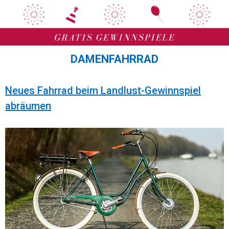
Zum
Zum
Inhalt
Inhalt
springen
springen
DAMENFAHRRAD
Neues Fahrrad beim Landlust-Gewinnspiel
abräumen