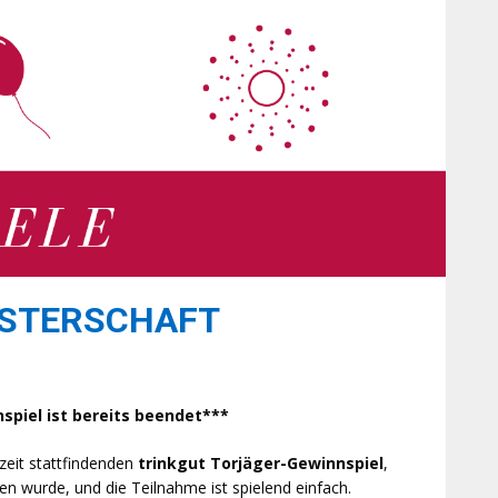
ISTERSCHAFT
spiel ist bereits beendet***
zeit stattfindenden
trinkgut Torjäger-Gewinnspiel
,
en wurde, und die Teilnahme ist spielend einfach.