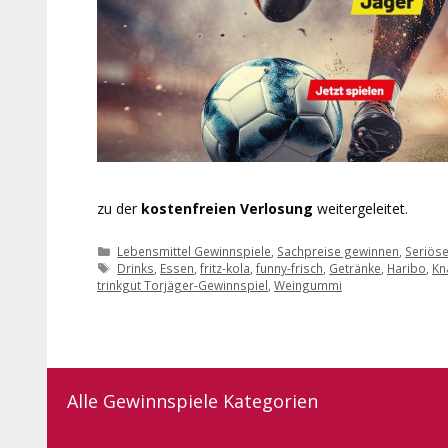
zu der
kostenfreien Verlosung
weitergeleitet.
Kategorien
Lebensmittel Gewinnspiele
,
Sachpreise gewinnen
,
Seriös
Schlagwörter
Drinks
,
Essen
,
fritz-kola
,
funny-frisch
,
Getränke
,
Haribo
,
Kn
trinkgut Torjäger-Gewinnspiel
,
Weingummi
Alle Gewinnspiele Kategorien