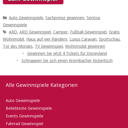
Kategorien
Auto Gewinnspiele
,
Sachpreise gewinnen
,
Seriöse
Gewinnspiele
Schlagwörter
ARD
,
ARD Gewinnspiel
,
Camper
,
Fußball Gewinnspiel
,
Gratis
Wohnmobil
,
Haus auf vier Rändern
,
Luxus Caravan
,
Sportschau
,
Tor des Monats
,
TV Gewinnspiel
,
Wohnmobil gewinnen
Gewinnen Sie jetzt 4 Tickets für Disneyland
Schnappen Sie sich einen Krombacher Kickertisch
Alle Gewinnspiele Kategorien
Auto Gewinnspiele
Beliebteste Gewinnspiele
Events Gewinnspiele
Fahrrad Gewinnspiel