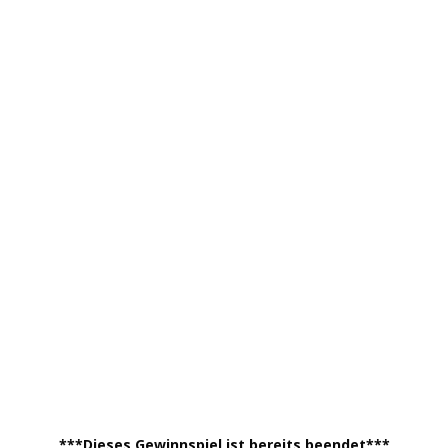
***Dieses Gewinnspiel ist bereits beendet***