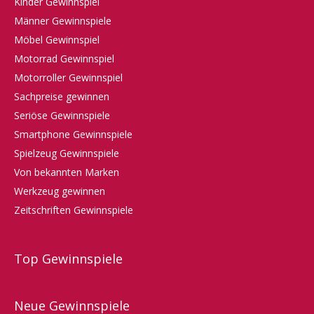
Kinder Gewinnspiel
Männer Gewinnspiele
Möbel Gewinnspiel
Motorrad Gewinnspiel
Motorroller Gewinnspiel
Sachpreise gewinnen
Seriöse Gewinnspiele
Smartphone Gewinnspiele
Spielzeug Gewinnspiele
Von bekannten Marken
Werkzeug gewinnen
Zeitschriften Gewinnspiele
Top Gewinnspiele
Neue Gewinnspiele