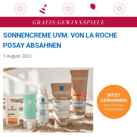
Zum
Zum
Inhalt
Inhalt
springen
springen
SONNENCREME UVM. VON LA ROCHE
POSAY ABSAHNEN
1 August 2022