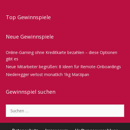
Top Gewinnspiele
Neue Gewinnspiele
Online-Gaming ohne Kreditkarte bezahlen – diese Optionen
gibt es
Neue Mitarbeiter begrüßen: 8 Ideen für Remote-Onboardings
Niederegger verlost monatlich 1kg Marzipan
Gewinnspiel suchen
Suche
nach: