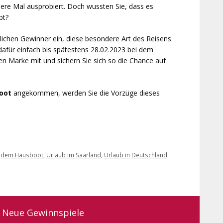
ere Mal ausprobiert. Doch wussten Sie, dass es
bt?
klichen Gewinner ein, diese besondere Art des Reisens
afür einfach bis spätestens 28.02.2023 bei dem
n Marke mit und sichern Sie sich so die Chance auf
oot
angekommen, werden Sie die Vorzüge dieses
f dem Hausboot
,
Urlaub im Saarland
,
Urlaub in Deutschland
Neue Gewinnspiele