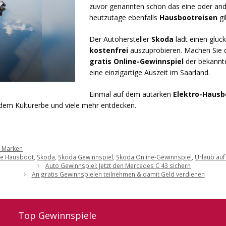
zuvor genannten schon das eine oder and
heutzutage ebenfalls
Hausbootreisen
gi
Der Autohersteller
Skoda
lädt einen glüc
kostenfrei
auszuprobieren. Machen Sie d
gratis Online-Gewinnspiel
der bekannte
eine einzigartige Auszeit im Saarland.
Einmal auf dem autarken
Elektro-Hausb
dem Kulturerbe und viele mehr entdecken.
 Marken
ife Hausboot
,
Skoda
,
Skoda Gewinnspiel
,
Skoda Online-Gewinnspiel
,
Urlaub au
Auto Gewinnspiel: Jetzt den Mercedes C 43 sichern
An gratis Gewinnspielen teilnehmen & damit Geld verdienen
Top Gewinnspiele