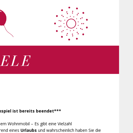
spiel ist bereits beendet***
em Wohnmobil – Es gibt eine Vielzahl
end eines
Urlaubs
und wahrscheinlich haben Sie die