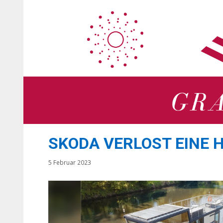
Zum
Zum
Inhalt
Inhalt
springen
springen
SKODA VERLOST EINE 
5 Februar 2023