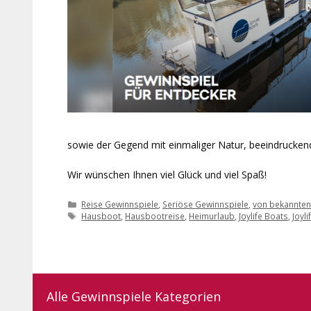
sowie der Gegend mit einmaliger Natur, beeindrucken
Wir wünschen Ihnen viel Glück und viel Spaß!
Kategorien
Reise Gewinnspiele
,
Seriöse Gewinnspiele
,
von bekannten
Schlagwörter
Hausboot
,
Hausbootreise
,
Heimurlaub
,
Joylife Boats
,
Joyl
Alle Gewinnspiele Kategorien