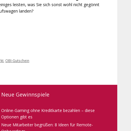
einiges leisten, was Sie sich sonst wohl nicht gegönnt
kaufswagen landen?
kt
,
OBI-Gutschein
Neue Gewinnspiele
Online-Gaming ohne Kreditkarte bezahlen – diese
Optionen gibt es
Neue Mitarbeiter begrüßen: 8 Ideen für Remote-