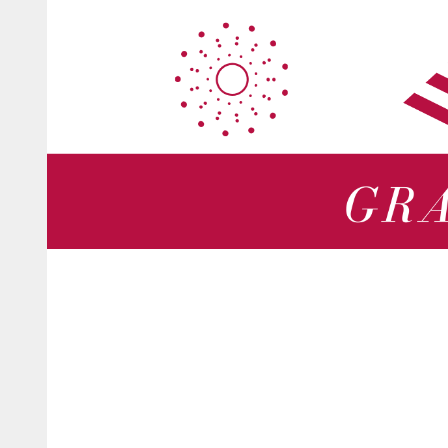
Zum
Zum
Inhalt
Inhalt
springen
springen