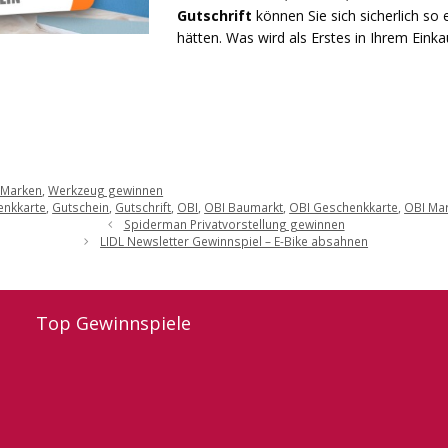
Gutschrift
können Sie sich sicherlich so 
hätten. Was wird als Erstes in Ihrem Ein
 Marken
,
Werkzeug gewinnen
enkkarte
,
Gutschein
,
Gutschrift
,
OBI
,
OBI Baumarkt
,
OBI Geschenkkarte
,
OBI Mar
Spiderman Privatvorstellung gewinnen
LIDL Newsletter Gewinnspiel – E-Bike absahnen
Top Gewinnspiele