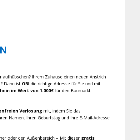
IN
r aufhübschen? Ihrem Zuhause einen neuen Anstrich
n? Dann ist
OBI
die richtige Adresse für Sie und mit
hein im Wert von 1.000€
für den Baumarkt
enfreien Verlosung
mit, indem Sie das
hren Namen, Ihren Geburtstag und Ihre E-Mail-Adresse
mer oder den Außenbereich – Mit dieser
gratis