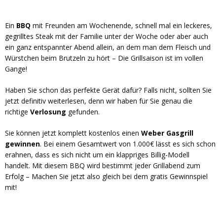
Ein
BBQ
mit Freunden am Wochenende, schnell mal ein leckeres,
gegrilltes Steak mit der Familie unter der Woche oder aber auch
ein ganz entspannter Abend allein, an dem man dem Fleisch und
Würstchen beim Brutzeln zu hört – Die Grillsaison ist im vollen
Gange!
Haben Sie schon das perfekte Gerät dafür? Falls nicht, sollten Sie
jetzt definitiv weiterlesen, denn wir haben für Sie genau die
richtige
Verlosung
gefunden.
Sie können jetzt komplett kostenlos einen
Weber Gasgrill
gewinnen
. Bei einem Gesamtwert von 1.000€ lässt es sich schon
erahnen, dass es sich nicht um ein klappriges Billig-Modell
handelt. Mit diesem BBQ wird bestimmt jeder Grillabend zum
Erfolg – Machen Sie jetzt also gleich bei dem gratis Gewinnspiel
mit!