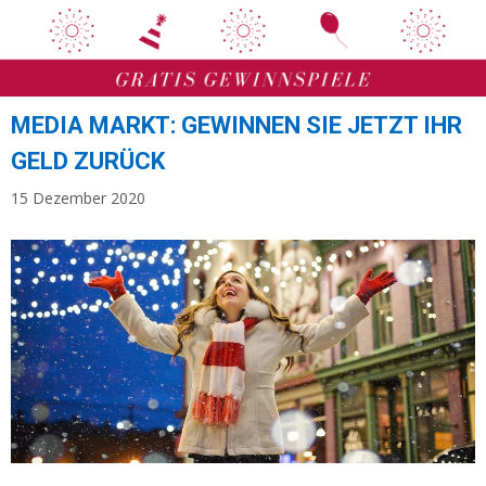
Zum
Zum
Inhalt
Inhalt
springen
springen
MEDIA MARKT: GEWINNEN SIE JETZT IHR
GELD ZURÜCK
15 Dezember 2020