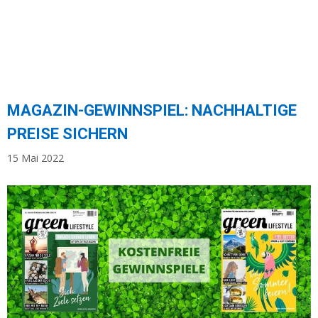
MAGAZIN-GEWINNSPIEL: NACHHALTIGE
PREISE SICHERN
15 Mai 2022