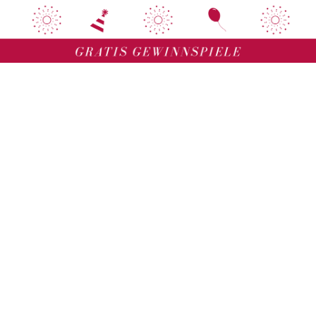
Zum
Zum
Inhalt
Inhalt
springen
springen