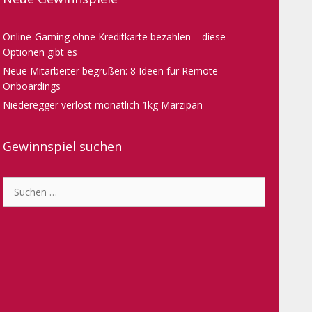
Online-Gaming ohne Kreditkarte bezahlen – diese
Optionen gibt es
Neue Mitarbeiter begrüßen: 8 Ideen für Remote-
Onboardings
Niederegger verlost monatlich 1kg Marzipan
Gewinnspiel suchen
Suche
nach: