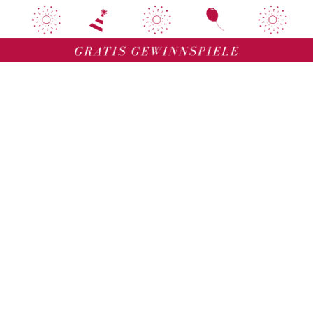
Zum
Zum
Inhalt
Inhalt
springen
springen