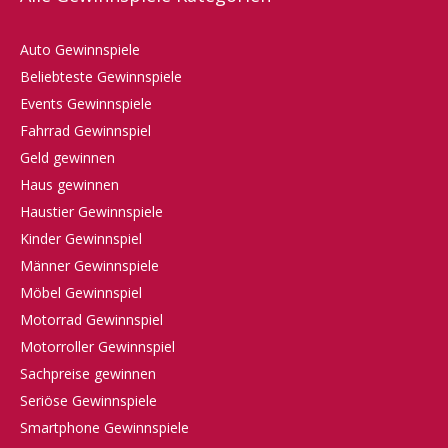
Auto Gewinnspiele
Beliebteste Gewinnspiele
Events Gewinnspiele
Fahrrad Gewinnspiel
Geld gewinnen
Haus gewinnen
Haustier Gewinnspiele
Kinder Gewinnspiel
Männer Gewinnspiele
Möbel Gewinnspiel
Motorrad Gewinnspiel
Motorroller Gewinnspiel
Sachpreise gewinnen
Seriöse Gewinnspiele
Smartphone Gewinnspiele