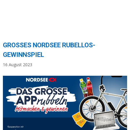
GROSSES NORDSEE RUBELLOS-G
EWINNSPIEL
16 August 2023