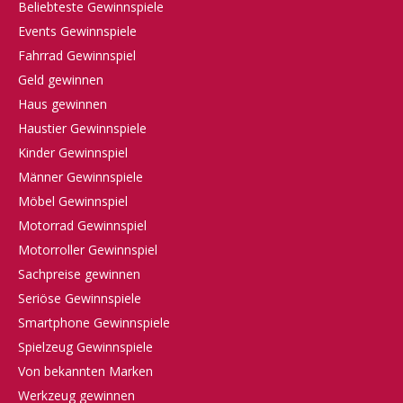
Beliebteste Gewinnspiele
Events Gewinnspiele
Fahrrad Gewinnspiel
Geld gewinnen
Haus gewinnen
Haustier Gewinnspiele
Kinder Gewinnspiel
Männer Gewinnspiele
Möbel Gewinnspiel
Motorrad Gewinnspiel
Motorroller Gewinnspiel
Sachpreise gewinnen
Seriöse Gewinnspiele
Smartphone Gewinnspiele
Spielzeug Gewinnspiele
Von bekannten Marken
Werkzeug gewinnen