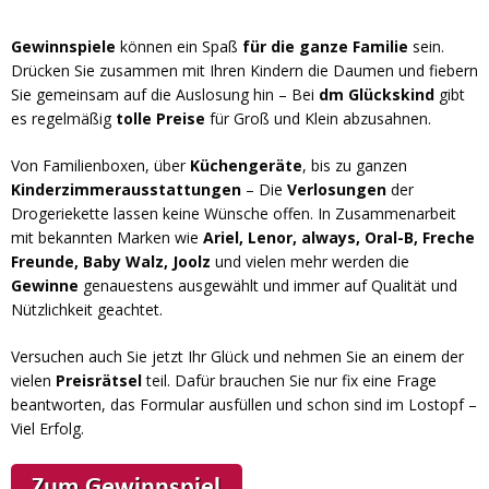
Gewinnspiele
können ein Spaß
für die ganze Familie
sein.
Drücken Sie zusammen mit Ihren Kindern die Daumen und fiebern
Sie gemeinsam auf die Auslosung hin – Bei
dm Glückskind
gibt
es regelmäßig
tolle Preise
für Groß und Klein abzusahnen.
Von Familienboxen, über
Küchengeräte
, bis zu ganzen
Kinderzimmerausstattungen
– Die
Verlosungen
der
Drogeriekette lassen keine Wünsche offen. In Zusammenarbeit
mit bekannten Marken wie
Ariel, Lenor, always, Oral-B, Freche
Freunde, Baby Walz, Joolz
und vielen mehr werden die
Gewinne
genauestens ausgewählt und immer auf Qualität und
Nützlichkeit geachtet.
Versuchen auch Sie jetzt Ihr Glück und nehmen Sie an einem der
vielen
Preisrätsel
teil. Dafür brauchen Sie nur fix eine Frage
beantworten, das Formular ausfüllen und schon sind im Lostopf –
Viel Erfolg.