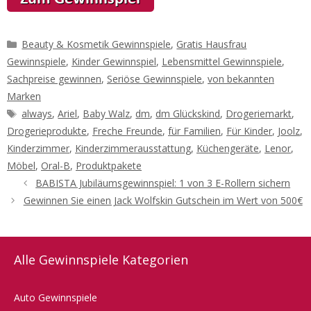
Kategorien
Beauty & Kosmetik Gewinnspiele
,
Gratis Hausfrau
Gewinnspiele
,
Kinder Gewinnspiel
,
Lebensmittel Gewinnspiele
,
Sachpreise gewinnen
,
Seriöse Gewinnspiele
,
von bekannten
Marken
Schlagwörter
always
,
Ariel
,
Baby Walz
,
dm
,
dm Glückskind
,
Drogeriemarkt
,
Drogerieprodukte
,
Freche Freunde
,
für Familien
,
Für Kinder
,
Joolz
,
Kinderzimmer
,
Kinderzimmerausstattung
,
Küchengeräte
,
Lenor
,
Möbel
,
Oral-B
,
Produktpakete
BABISTA Jubiläumsgewinnspiel: 1 von 3 E-Rollern sichern
Gewinnen Sie einen Jack Wolfskin Gutschein im Wert von 500€
Alle Gewinnspiele Kategorien
Auto Gewinnspiele