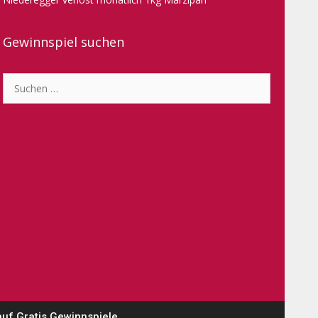
Gewinnspiel suchen
Suche
nach:
uf Gratis Gewinnspiele