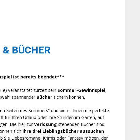
 & BÜCHER
spiel ist bereits beendet***
TV)
veranstaltet zurzeit sein
Sommer-Gewinnspiel
,
swahl spannender
Bücher
sichern können.
ten Seiten des Sommers“ und bietet Ihnen die perfekte
ff für Ihren Urlaub oder Ihre Stunden im Garten, auf
en. Die hier zur
Verlosung
stehenden Bücher sind
können sich
Ihre drei Lieblingsbücher aussuchen
Ob Sie Liebesromane, Krimis oder Fantasy mögen, der