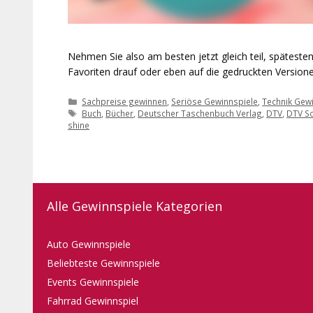
Nehmen Sie also am besten jetzt gleich teil, späteste
Favoriten drauf oder eben auf die gedruckten Versione
Kategorien
Sachpreise gewinnen
,
Seriöse Gewinnspiele
,
Technik Gew
Schlagwörter
Buch
,
Bücher
,
Deutscher Taschenbuch Verlag
,
DTV
,
DTV S
shine
Alle Gewinnspiele Kategorien
Auto Gewinnspiele
Beliebteste Gewinnspiele
Events Gewinnspiele
Fahrrad Gewinnspiel