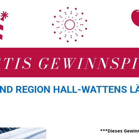
ND REGION HALL-WATTENS LÄ
***Dieses Gewinn