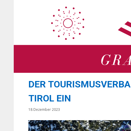
Zum
Zum
Inhalt
Inhalt
springen
springen
DER TOURISMUSVERBA
TIROL EIN
18 Dezember 2023