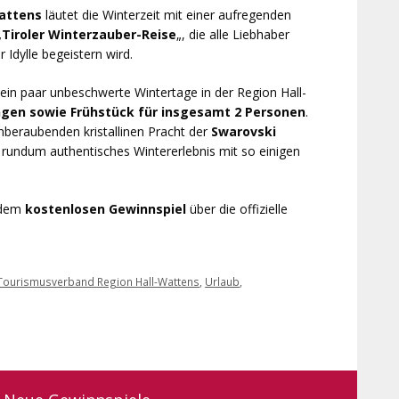
attens
läutet die Winterzeit mit einer aufregenden
„
Tiroler Winterzauber-Reise
„, die alle Liebhaber
 Idylle begeistern wird.
 ein paar unbeschwerte Wintertage in der Region Hall-
gen sowie Frühstück für insgesamt 2 Personen
.
mberaubenden kristallinen Pracht der
Swarovski
n rundum authentisches Wintererlebnis mit so einigen
 dem
kostenlosen
Gewinnspiel
über die offizielle
Tourismusverband Region Hall-Wattens
,
Urlaub
,