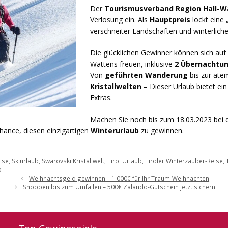
Der
Tourismusverband Region Hall-W
Verlosung ein. Als
Hauptpreis
lockt eine 
verschneiter Landschaften und winterlicher
Die glücklichen Gewinner können sich auf
Wattens freuen, inklusive
2 Übernachtun
Von
geführten Wanderung
bis zur ate
Kristallwelten
– Dieser Urlaub bietet ei
Extras.
Machen Sie noch bis zum 18.03.2023 bei
hance, diesen einzigartigen
Winterurlaub
zu gewinnen.
eise
,
Skiurlaub
,
Swarovski Kristallwelt
,
Tirol Urlaub
,
Tiroler Winterzauber-Reise
,
b
Weihnachtsgeld gewinnen – 1.000€ für Ihr Traum-Weihnachten
Shoppen bis zum Umfallen – 500€ Zalando-Gutschein jetzt sichern