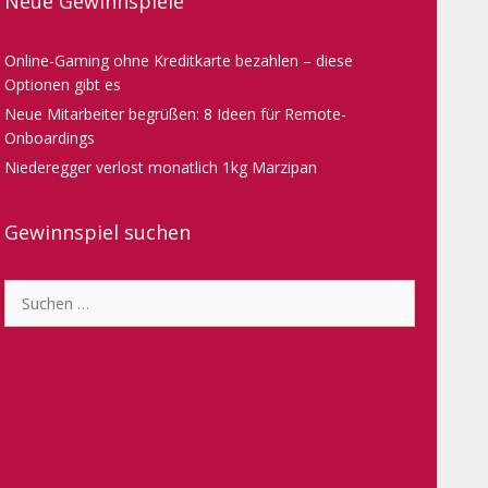
Neue Gewinnspiele
Online-Gaming ohne Kreditkarte bezahlen – diese
Optionen gibt es
Neue Mitarbeiter begrüßen: 8 Ideen für Remote-
Onboardings
Niederegger verlost monatlich 1kg Marzipan
Gewinnspiel suchen
Suche
nach: