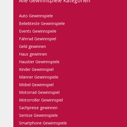
Alle Gewinnspiele Kategorien
Auto Gewinnspiele
Beliebteste Gewinnspiele
Events Gewinnspiele
Fahrrad Gewinnspiel
Geld gewinnen
Haus gewinnen
Haustier Gewinnspiele
Kinder Gewinnspiel
Männer Gewinnspiele
Möbel Gewinnspiel
Motorrad Gewinnspiel
Motorroller Gewinnspiel
Sachpreise gewinnen
Seriöse Gewinnspiele
Smartphone Gewinnspiele