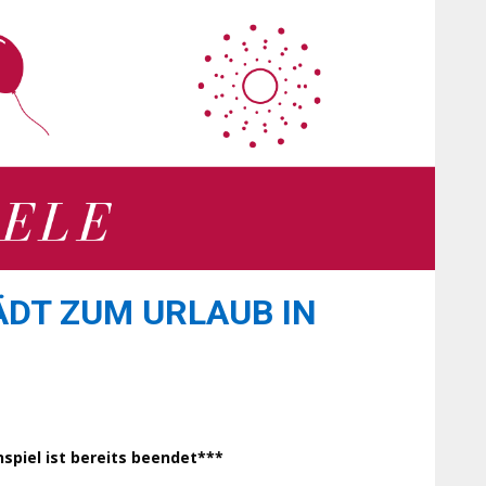
DT ZUM URLAUB IN
spiel ist bereits beendet***