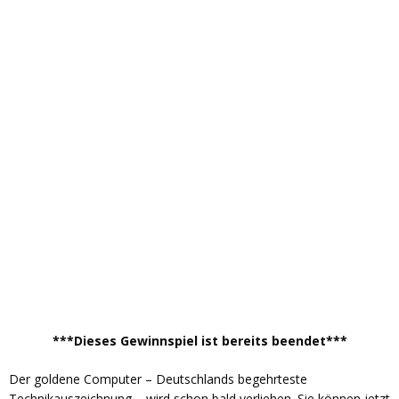
***Dieses Gewinnspiel ist bereits beendet***
Der goldene Computer – Deutschlands begehrteste
Technikauszeichnung – wird schon bald verliehen. Sie können jetzt