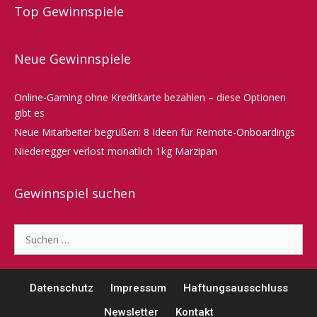
Top Gewinnspiele
Neue Gewinnspiele
Online-Gaming ohne Kreditkarte bezahlen – diese Optionen
gibt es
Neue Mitarbeiter begrüßen: 8 Ideen für Remote-Onboardings
Niederegger verlost monatlich 1kg Marzipan
Gewinnspiel suchen
Suche
nach:
Datenschutz
Impressum
Haftungsausschluss
Newsletter
Kontakt