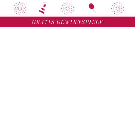
Zum
Zum
Inhalt
Inhalt
springen
springen