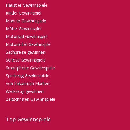
Haustier Gewinnspiele
Kinder Gewinnspiel
Männer Gewinnspiele
Möbel Gewinnspiel
Motorrad Gewinnspiel
Motorroller Gewinnspiel
Sachpreise gewinnen
Seriöse Gewinnspiele
Smartphone Gewinnspiele
Spielzeug Gewinnspiele
Von bekannten Marken
Werkzeug gewinnen
Zeitschriften Gewinnspiele
Top Gewinnspiele