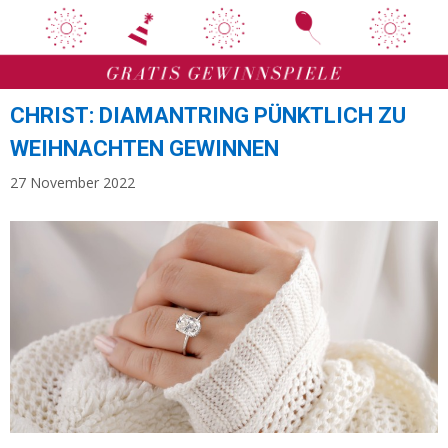
Zum
Zum
Inhalt
Inhalt
springen
springen
CHRIST: DIAMANTRING PÜNKTLICH ZU
WEIHNACHTEN GEWINNEN
27 November 2022